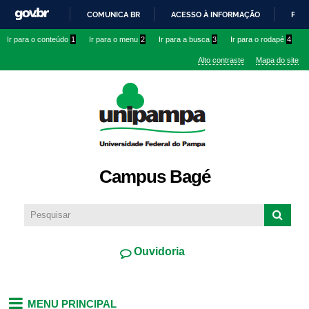
Pular
COMUNICA BR
ACESSO À INFORMAÇÃO
PART
para o
IR
Ir para o conteúdo
1
Ir para o menu
2
Ir para a busca
3
Ir para o rodapé
4
conteúdo
PARA
principal
Alto contraste
Mapa do site
O
CONTEÚDO
Campus Bagé
Ouvidoria
MENU PRINCIPAL