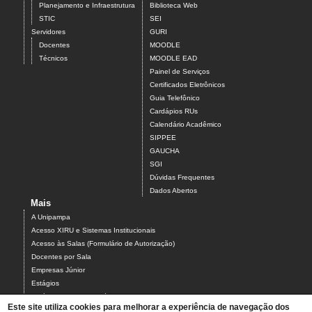
Planejamento e Infraestrutura
Biblioteca Web
STIC
SEI
Servidores
GURI
Docentes
MOODLE
Técnicos
MOODLE EAD
Painel de Serviços
Certificados Eletrônicos
Guia Telefônico
Cardápios RUs
Calendário Acadêmico
SIPPEE
GAUCHA
SGI
Dúvidas Frequentes
Dados Abertos
Mais
A Unipampa
Acesso XIRU e Sistemas Institucionais
Acesso às Salas (Formulário de Autorização)
Docentes por Sala
Empresas Júnior
Estágios
Estágios Campus Bagé
Este site utiliza cookies para melhorar a experiência de navegação dos
Organograma do Campus Bagé