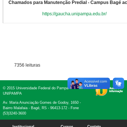
Chamados para Manutenção Predial - Campus Bagé ac
https://gaucha.unipampa.edu.br/
7356 leituras
© 2015 Universidade Federal do Pampa -
UNIPAMPA
Av. Maria Anunciação Gomes de Godoy, 1650 -
Bairro Malafaia - Bagé, RS - 96413-172 - Fone
(53)3240-3600
Institucional
Cursos
Contato