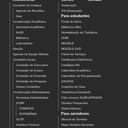
Conselho de Campus
Graduação
Agenda de Reuniões
Pós-Graduação
Para estudantes
Atas
Coordenação Acadêmica
Portal do Aluno
Secretaria Acadêmica
Biblioteca Web
NuDE
Normalização de Trabalhos
Biblioteca
GURI
Laboratórios
MOODLE
Direção
MOODLE EAD
Agenda da Equipe Diretiva
Painel de Serviços
Comissões locais
Certificados Eletrônicos
Comissão de Concursos
Cardápios RU
Comissão de Ensino
Calendário Acadêmico
Comissão de Extensão
Calendário da Pós-graduação
Comissão de Pesquisa
GAUCHA
Outras Comissões
Colações de Grau
Coordenação Administrativa
Assistência Estudantil
Secretaria Administrativa
Fale conosco NuDEs/PRODAE
SCMP
Dúvidas Frequentes
COMPRAS
Dados Abertos
Para servidores
PATRIMÔNIO
SCOF
Manual do Servidor
Interface Pessoal
Mapa Horários Docentes