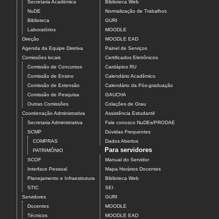
Secretaria Acadêmica
Biblioteca Web
NuDE
Normalização de Trabalhos
Biblioteca
GURI
Laboratórios
MOODLE
Direção
MOODLE EAD
Agenda da Equipe Diretiva
Painel de Serviços
Comissões locais
Certificados Eletrônicos
Comissão de Concursos
Cardápios RU
Comissão de Ensino
Calendário Acadêmico
Comissão de Extensão
Calendário da Pós-graduação
Comissão de Pesquisa
GAUCHA
Outras Comissões
Colações de Grau
Coordenação Administrativa
Assistência Estudantil
Secretaria Administrativa
Fale conosco NuDEs/PRODAE
SCMP
Dúvidas Frequentes
COMPRAS
Dados Abertos
Para servidores
PATRIMÔNIO
SCOF
Manual do Servidor
Interface Pessoal
Mapa Horários Docentes
Planejamento e Infraestrutura
Biblioteca Web
STIC
SEI
Servidores
GURI
Docentes
MOODLE
Técnicos
MOODLE EAD