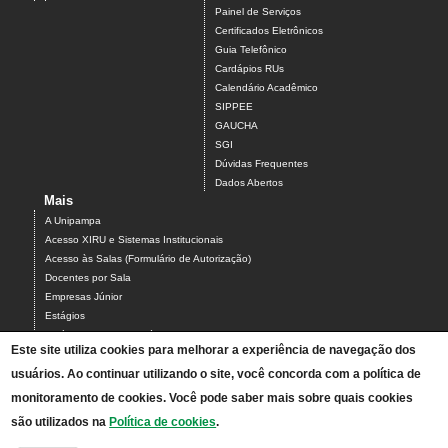
Painel de Serviços
Certificados Eletrônicos
Guia Telefônico
Cardápios RUs
Calendário Acadêmico
SIPPEE
GAUCHA
SGI
Dúvidas Frequentes
Dados Abertos
Mais
A Unipampa
Acesso XIRU e Sistemas Institucionais
Acesso às Salas (Formulário de Autorização)
Docentes por Sala
Empresas Júnior
Estágios
Estágios Campus Bagé
Este site utiliza cookies para melhorar a experiência de navegação dos
Organograma do Campus Bagé
usuários. Ao continuar utilizando o site, você concorda com a política de
Programa PARCEIROS DO CAMPUS BAGÉ
Projetos
monitoramento de cookies. Você pode saber mais sobre quais cookies
Serviços do Campus
são utilizados na
Política de cookies
.
Solicitação de Intérprete de Libras