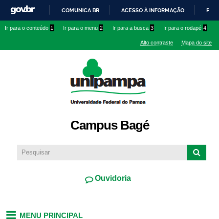
Pular
COMUNICA BR
ACESSO À INFORMAÇÃO
PART
para o
IR
Ir para o conteúdo
1
Ir para o menu
2
Ir para a busca
3
Ir para o rodapé
4
conteúdo
PARA
principal
Alto contraste
Mapa do site
O
CONTEÚDO
Campus Bagé
Ouvidoria
MENU PRINCIPAL