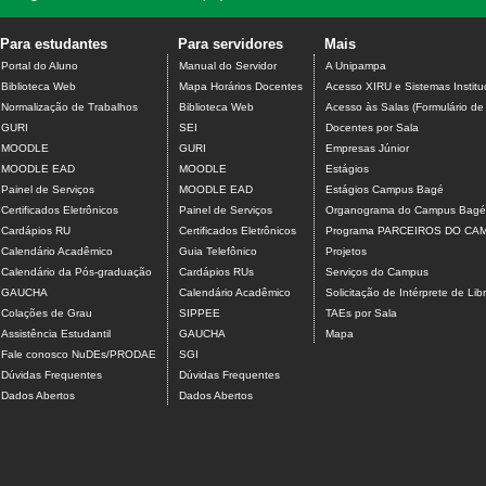
Para estudantes
Para servidores
Mais
Portal do Aluno
Manual do Servidor
A Unipampa
Biblioteca Web
Mapa Horários Docentes
Acesso XIRU e Sistemas Institu
Normalização de Trabalhos
Biblioteca Web
Acesso às Salas (Formulário de
GURI
SEI
Docentes por Sala
MOODLE
GURI
Empresas Júnior
MOODLE EAD
MOODLE
Estágios
Painel de Serviços
MOODLE EAD
Estágios Campus Bagé
Certificados Eletrônicos
Painel de Serviços
Organograma do Campus Bagé
Cardápios RU
Certificados Eletrônicos
Programa PARCEIROS DO CA
Calendário Acadêmico
Guia Telefônico
Projetos
Calendário da Pós-graduação
Cardápios RUs
Serviços do Campus
GAUCHA
Calendário Acadêmico
Solicitação de Intérprete de Lib
Colações de Grau
SIPPEE
TAEs por Sala
Assistência Estudantil
GAUCHA
Mapa
Fale conosco NuDEs/PRODAE
SGI
Dúvidas Frequentes
Dúvidas Frequentes
Dados Abertos
Dados Abertos