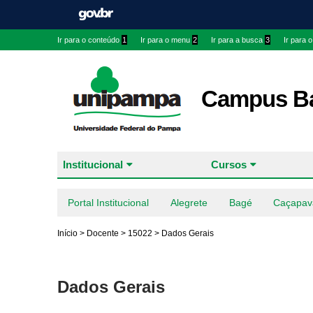
Ir para o conteúdo
1
Ir para o menu
2
Ir para a busca
3
Ir para 
Campus B
Institucional
Cursos
Portal Institucional
Alegrete
Bagé
Caçapav
Início
>
Docente
>
15022
>
Dados Gerais
Dados Gerais