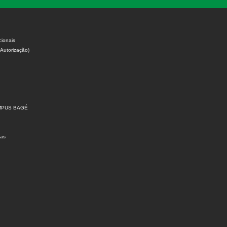
cionais
 Autorização)
MPUS BAGÉ
ras