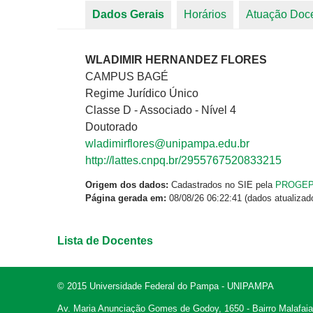
Dados Gerais
(aba ativa)
Horários
Atuação Doc
Abas primárias
WLADIMIR HERNANDEZ FLORES
CAMPUS BAGÉ
Regime Jurídico Único
Classe D - Associado - Nível 4
Doutorado
wladimirflores@unipampa.edu.br
http://lattes.cnpq.br/2955767520833215
Origem dos dados:
Cadastrados no SIE pela
PROGE
Página gerada em:
08/08/26 06:22:41 (dados atualizad
Lista de Docentes
© 2015 Universidade Federal do Pampa - UNIPAMPA
Av. Maria Anunciação Gomes de Godoy, 1650 - Bairro Malafaia