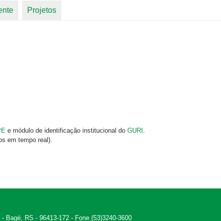
ente
Projetos
PE
e módulo de identificação institucional do
GURI
.
os em tempo real).
 - Bagé, RS - 96413-172 - Fone (53)3240-3600