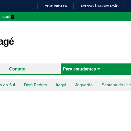
Pular
COMUNICA BR
ACESSO À INFORMAÇÃO
para o
IR
o rodapé
4
conteúdo
PARA
principal
O
CONTEÚDO
agé
Contato
Para estudantes
a do Sul
Dom Pedrito
Itaqui
Jaguarão
Santana do Liv