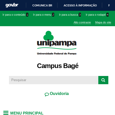
Pular
COMUNICA BR
ACESSO À INFORMAÇÃO
PART
para o
IR
Ir para o conteúdo
1
Ir para o menu
2
Ir para a busca
3
Ir para o rodapé
4
conteúdo
PARA
principal
Alto contraste
Mapa do site
O
CONTEÚDO
Campus Bagé
Ouvidoria
MENU PRINCIPAL