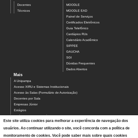
Docentes
MOODLE
Técnicos
MOODLE EAD
Painel de Serviços
Certificados Eletrônicos
Guia Telefônico
Cardápios RUs
Calendário Acadêmico
SIPPEE
GAUCHA
SGI
Dúvidas Frequentes
Dados Abertos
Mais
A Unipampa
Acesso XIRU e Sistemas Institucionais
Acesso às Salas (Formulário de Autorização)
Docentes por Sala
Empresas Júnior
Estágios
Estágios Campus Bagé
Este site utiliza cookies para melhorar a experiência de navegação dos
Organograma do Campus Bagé
usuários. Ao continuar utilizando o site, você concorda com a política de
Programa PARCEIROS DO CAMPUS BAGÉ
Projetos
monitoramento de cookies. Você pode saber mais sobre quais cookies