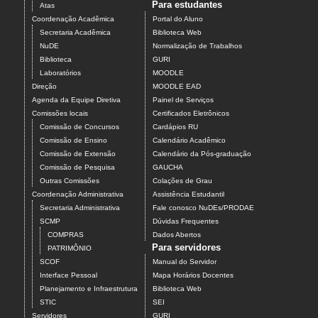
Para estudantes
Atas
Coordenação Acadêmica
Portal do Aluno
Secretaria Acadêmica
Biblioteca Web
NuDE
Normalização de Trabalhos
Biblioteca
GURI
Laboratórios
MOODLE
Direção
MOODLE EAD
Agenda da Equipe Diretiva
Painel de Serviços
Comissões locais
Certificados Eletrônicos
Comissão de Concursos
Cardápios RU
Comissão de Ensino
Calendário Acadêmico
Comissão de Extensão
Calendário da Pós-graduação
Comissão de Pesquisa
GAUCHA
Outras Comissões
Colações de Grau
Coordenação Administrativa
Assistência Estudantil
Secretaria Administrativa
Fale conosco NuDEs/PRODAE
SCMP
Dúvidas Frequentes
COMPRAS
Dados Abertos
Para servidores
PATRIMÔNIO
SCOF
Manual do Servidor
Interface Pessoal
Mapa Horários Docentes
Planejamento e Infraestrutura
Biblioteca Web
STIC
SEI
Servidores
GURI