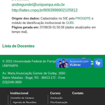
andregundel@unipampa.edu.br
http://lattes.cnpq.br/9063998902105812
Origem dos dados:
Cadastrados no SIE pela
PROGEPE
e
módulo de identificação institucional do
GURI
.
Página gerada em:
07/08/26 01:50:09 (dados atualizados em
tempo real).
Lista de Docentes
© 2015 Universidade Federal do Pampa -
UNIPAMPA
Av. Maria Anunciação Gomes de Godoy, 1650 -
Bairro Malafaia - Bagé, RS - 96413-172 - Fone
(53)3240-3600
Institucional
Cursos
Contato
Conselho de Campus
Graduação
Agenda de Reuniões
Pós-Graduação