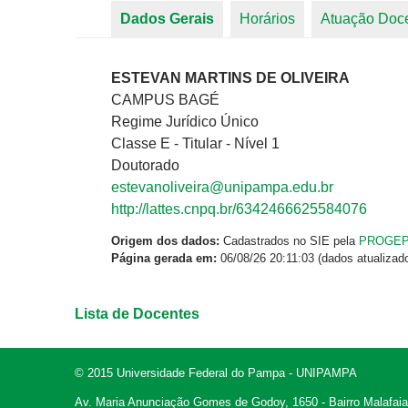
Dados Gerais
(aba ativa)
Horários
Atuação Doc
Abas primárias
ESTEVAN MARTINS DE OLIVEIRA
CAMPUS BAGÉ
Regime Jurídico Único
Classe E - Titular - Nível 1
Doutorado
estevanoliveira@unipampa.edu.br
http://lattes.cnpq.br/6342466625584076
Origem dos dados:
Cadastrados no SIE pela
PROGE
Página gerada em:
06/08/26 20:11:03 (dados atualizad
Lista de Docentes
© 2015 Universidade Federal do Pampa - UNIPAMPA
Av. Maria Anunciação Gomes de Godoy, 1650 - Bairro Malafaia