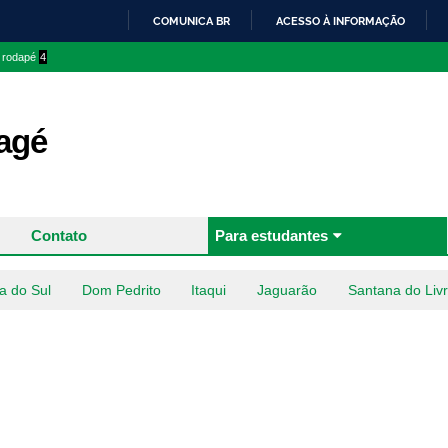
Pular
COMUNICA BR
ACESSO À INFORMAÇÃO
para o
IR
o rodapé
4
conteúdo
PARA
principal
O
CONTEÚDO
agé
Contato
Para estudantes
a do Sul
Dom Pedrito
Itaqui
Jaguarão
Santana do Liv