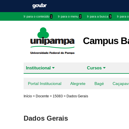
Ir para o conteúdo
1
Ir para o menu
2
Ir para a busca
3
Ir para 
Campus B
Institucional
Cursos
Portal Institucional
Alegrete
Bagé
Caçapav
Início
>
Docente
>
15083
>
Dados Gerais
Dados Gerais