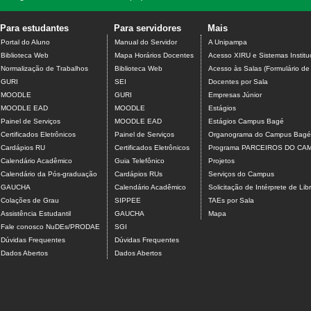
Para estudantes
Para servidores
Mais
Portal do Aluno
Manual do Servidor
A Unipampa
Biblioteca Web
Mapa Horários Docentes
Acesso XIRU e Sistemas Institu
Normalização de Trabalhos
Biblioteca Web
Acesso às Salas (Formulário de
GURI
SEI
Docentes por Sala
MOODLE
GURI
Empresas Júnior
MOODLE EAD
MOODLE
Estágios
Painel de Serviços
MOODLE EAD
Estágios Campus Bagé
Certificados Eletrônicos
Painel de Serviços
Organograma do Campus Bagé
Cardápios RU
Certificados Eletrônicos
Programa PARCEIROS DO CA
Calendário Acadêmico
Guia Telefônico
Projetos
Calendário da Pós-graduação
Cardápios RUs
Serviços do Campus
GAUCHA
Calendário Acadêmico
Solicitação de Intérprete de Lib
Colações de Grau
SIPPEE
TAEs por Sala
Assistência Estudantil
GAUCHA
Mapa
Fale conosco NuDEs/PRODAE
SGI
Dúvidas Frequentes
Dúvidas Frequentes
Dados Abertos
Dados Abertos