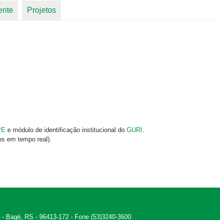
ente
Projetos
PE
e módulo de identificação institucional do
GURI
.
os em tempo real).
 - Bagé, RS - 96413-172 - Fone (53)3240-3600