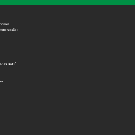
cionais
 Autorização)
MPUS BAGÉ
ras