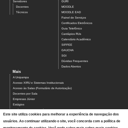
Servidores
GURI
Docentes
MOODLE
Técnicos
MOODLE EAD
Painel de Serviços
Certificados Eletrônicos
Guia Telefônico
Cardápios RUs
Calendário Acadêmico
SIPPEE
GAUCHA
SGI
Dúvidas Frequentes
Dados Abertos
Mais
A Unipampa
Acesso XIRU e Sistemas Institucionais
Acesso às Salas (Formulário de Autorização)
Docentes por Sala
Empresas Júnior
Estágios
Estágios Campus Bagé
Este site utiliza cookies para melhorar a experiência de navegação dos
Organograma do Campus Bagé
usuários. Ao continuar utilizando o site, você concorda com a política de
Programa PARCEIROS DO CAMPUS BAGÉ
Projetos