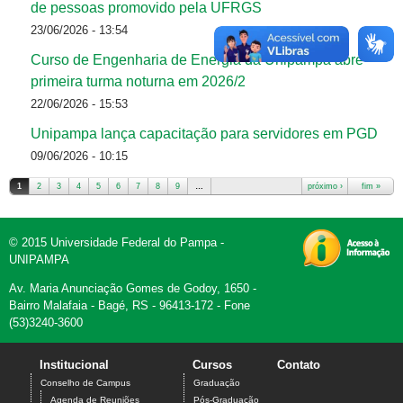
de pessoas promovido pela UFRGS
23/06/2026 - 13:54
Curso de Engenharia de Energia da Unipampa abre
primeira turma noturna em 2026/2
22/06/2026 - 15:53
Unipampa lança capacitação para servidores em PGD
09/06/2026 - 10:15
1
2
3
4
5
6
7
8
9
…
próximo ›
fim »
Páginas
© 2015 Universidade Federal do Pampa -
UNIPAMPA
Av. Maria Anunciação Gomes de Godoy, 1650 -
Bairro Malafaia - Bagé, RS - 96413-172 - Fone
(53)3240-3600
Institucional
Cursos
Contato
Conselho de Campus
Graduação
Agenda de Reuniões
Pós-Graduação