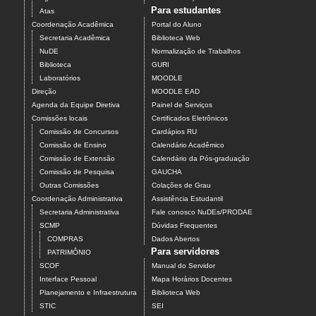
Para estudantes
Atas
Coordenação Acadêmica
Portal do Aluno
Secretaria Acadêmica
Biblioteca Web
NuDE
Normalização de Trabalhos
Biblioteca
GURI
Laboratórios
MOODLE
Direção
MOODLE EAD
Agenda da Equipe Diretiva
Painel de Serviços
Comissões locais
Certificados Eletrônicos
Comissão de Concursos
Cardápios RU
Comissão de Ensino
Calendário Acadêmico
Comissão de Extensão
Calendário da Pós-graduação
Comissão de Pesquisa
GAUCHA
Outras Comissões
Colações de Grau
Coordenação Administrativa
Assistência Estudantil
Secretaria Administrativa
Fale conosco NuDEs/PRODAE
SCMP
Dúvidas Frequentes
COMPRAS
Dados Abertos
Para servidores
PATRIMÔNIO
SCOF
Manual do Servidor
Interface Pessoal
Mapa Horários Docentes
Planejamento e Infraestrutura
Biblioteca Web
STIC
SEI