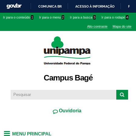
Pular
COMUNICA BR
ACESSO À INFORMAÇÃO
PART
para o
IR
Ir para o conteúdo
1
Ir para o menu
2
Ir para a busca
3
Ir para o rodapé
4
conteúdo
PARA
principal
Alto contraste
Mapa do site
O
CONTEÚDO
Campus Bagé
Ouvidoria
MENU PRINCIPAL