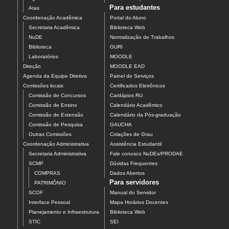
Para estudantes
Atas
Coordenação Acadêmica
Portal do Aluno
Secretaria Acadêmica
Biblioteca Web
NuDE
Normalização de Trabalhos
Biblioteca
GURI
Laboratórios
MOODLE
Direção
MOODLE EAD
Agenda da Equipe Diretiva
Painel de Serviços
Comissões locais
Certificados Eletrônicos
Comissão de Concursos
Cardápios RU
Comissão de Ensino
Calendário Acadêmico
Comissão de Extensão
Calendário da Pós-graduação
Comissão de Pesquisa
GAUCHA
Outras Comissões
Colações de Grau
Coordenação Administrativa
Assistência Estudantil
Secretaria Administrativa
Fale conosco NuDEs/PRODAE
SCMP
Dúvidas Frequentes
COMPRAS
Dados Abertos
Para servidores
PATRIMÔNIO
SCOF
Manual do Servidor
Interface Pessoal
Mapa Horários Docentes
Planejamento e Infraestrutura
Biblioteca Web
STIC
SEI