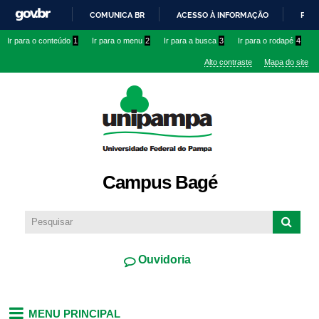
Pular
COMUNICA BR
ACESSO À INFORMAÇÃO
PART
para o
IR
Ir para o conteúdo
1
Ir para o menu
2
Ir para a busca
3
Ir para o rodapé
4
conteúdo
PARA
principal
Alto contraste
Mapa do site
O
CONTEÚDO
Campus Bagé
Ouvidoria
MENU PRINCIPAL