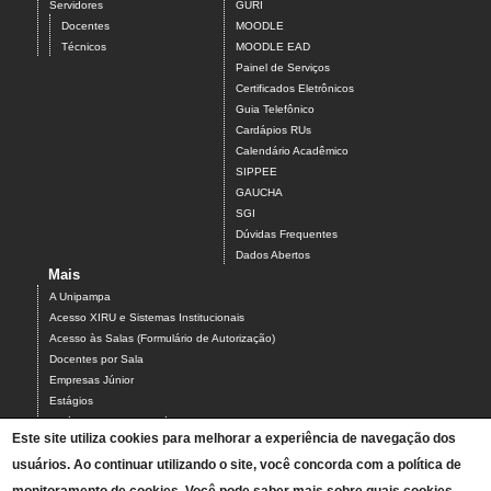
Servidores
GURI
Docentes
MOODLE
Técnicos
MOODLE EAD
Painel de Serviços
Certificados Eletrônicos
Guia Telefônico
Cardápios RUs
Calendário Acadêmico
SIPPEE
GAUCHA
SGI
Dúvidas Frequentes
Dados Abertos
Mais
A Unipampa
Acesso XIRU e Sistemas Institucionais
Acesso às Salas (Formulário de Autorização)
Docentes por Sala
Empresas Júnior
Estágios
Estágios Campus Bagé
Este site utiliza cookies para melhorar a experiência de navegação dos
Organograma do Campus Bagé
usuários. Ao continuar utilizando o site, você concorda com a política de
Programa PARCEIROS DO CAMPUS BAGÉ
Projetos