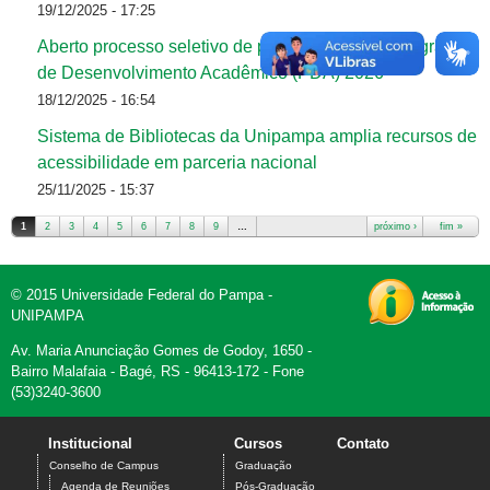
19/12/2025 - 17:25
Aberto processo seletivo de propostas para o Programa
de Desenvolvimento Acadêmico (PDA) 2026
18/12/2025 - 16:54
Sistema de Bibliotecas da Unipampa amplia recursos de
acessibilidade em parceria nacional
25/11/2025 - 15:37
1
2
3
4
5
6
7
8
9
…
próximo ›
fim »
Páginas
© 2015 Universidade Federal do Pampa -
UNIPAMPA
Av. Maria Anunciação Gomes de Godoy, 1650 -
Bairro Malafaia - Bagé, RS - 96413-172 - Fone
(53)3240-3600
Institucional
Cursos
Contato
Conselho de Campus
Graduação
Agenda de Reuniões
Pós-Graduação