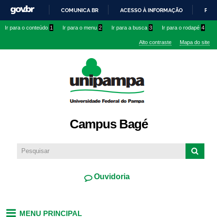
Pular
COMUNICA BR
ACESSO À INFORMAÇÃO
PART
para o
IR
Ir para o conteúdo
1
Ir para o menu
2
Ir para a busca
3
Ir para o rodapé
4
conteúdo
PARA
principal
Alto contraste
Mapa do site
O
CONTEÚDO
Campus Bagé
Ouvidoria
MENU PRINCIPAL