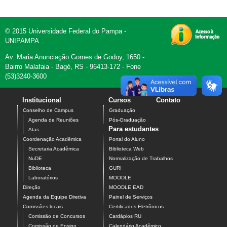
© 2015 Universidade Federal do Pampa -
UNIPAMPA
Av. Maria Anunciação Gomes de Godoy, 1650 -
Bairro Malafaia - Bagé, RS - 96413-172 - Fone
(53)3240-3600
Institucional
Cursos
Contato
Conselho de Campus
Graduação
Agenda de Reuniões
Pós-Graduação
Para estudantes
Atas
Coordenação Acadêmica
Portal do Aluno
Secretaria Acadêmica
Biblioteca Web
NuDE
Normalização de Trabalhos
Biblioteca
GURI
Laboratórios
MOODLE
Direção
MOODLE EAD
Agenda da Equipe Diretiva
Painel de Serviços
Comissões locais
Certificados Eletrônicos
Comissão de Concursos
Cardápios RU
Comissão de Ensino
Calendário Acadêmico