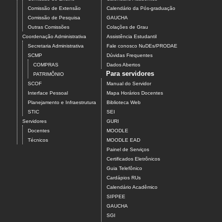
Comissão de Extensão
Calendário da Pós-graduação
Comissão de Pesquisa
GAUCHA
Outras Comissões
Colações de Grau
Coordenação Administrativa
Assistência Estudantil
Secretaria Administrativa
Fale conosco NuDEs/PRODAE
SCMP
Dúvidas Frequentes
COMPRAS
Dados Abertos
Para servidores
PATRIMÔNIO
SCOF
Manual do Servidor
Interface Pessoal
Mapa Horários Docentes
Planejamento e Infraestrutura
Biblioteca Web
STIC
SEI
Servidores
GURI
Docentes
MOODLE
Técnicos
MOODLE EAD
Painel de Serviços
Certificados Eletrônicos
Guia Telefônico
Cardápios RUs
Calendário Acadêmico
SIPPEE
GAUCHA
SGI