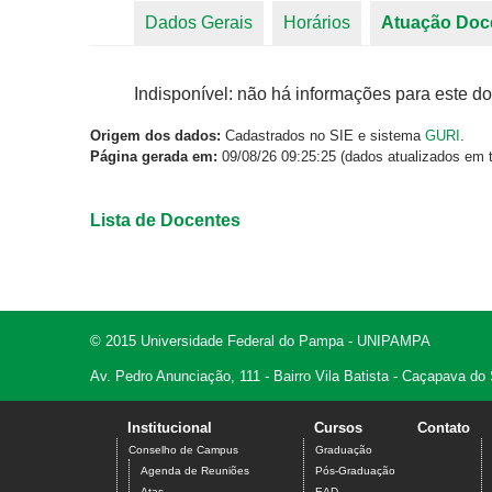
Dados Gerais
Horários
Atuação Doc
Abas primárias
Indisponível: não há informações para este do
Origem dos dados:
Cadastrados no SIE e sistema
GURI
.
Página gerada em:
09/08/26 09:25:25 (dados atualizados em t
Lista de Docentes
© 2015 Universidade Federal do Pampa - UNIPAMPA
Av. Pedro Anunciação, 111 - Bairro Vila Batista - Caçapava do
Institucional
Cursos
Contato
Conselho de Campus
Graduação
Agenda de Reuniões
Pós-Graduação
Atas
EAD