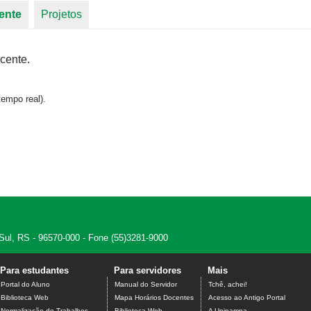
ente
(aba ativa)
Projetos
cente.
empo real).
 Sul, RS - 96570-000 - Fone (55)3281-9000
Para estudantes
Para servidores
Mais
Portal do Aluno
Manual do Servidor
Tchê, achei!
Biblioteca Web
Mapa Horários Docentes
Acesso ao Antigo Portal
Normalização de Trabalhos
Biblioteca Web
A Unipampa