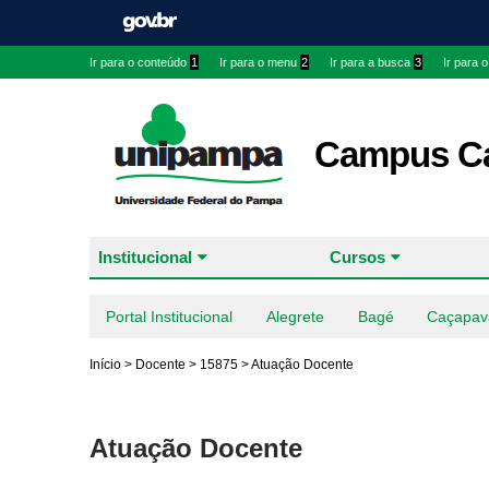
Ir para o conteúdo
1
Ir para o menu
2
Ir para a busca
3
Ir para 
Campus Ca
Institucional
Cursos
Portal Institucional
Alegrete
Bagé
Caçapav
Início
>
Docente
>
15875
>
Atuação Docente
Atuação Docente