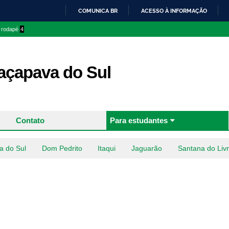
Pular
COMUNICA BR
ACESSO À INFORMAÇÃO
para o
IR
o rodapé
4
conteúdo
PARA
principal
O
CONTEÚDO
çapava do Sul
Contato
Para estudantes
a do Sul
Dom Pedrito
Itaqui
Jaguarão
Santana do Liv