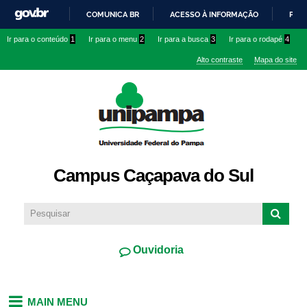
Pular
COMUNICA BR
ACESSO À INFORMAÇÃO
PART
para o
IR
Ir para o conteúdo
1
Ir para o menu
2
Ir para a busca
3
Ir para o rodapé
4
conteúdo
PARA
principal
Alto contraste
Mapa do site
O
CONTEÚDO
Campus Caçapava do Sul
Ouvidoria
MAIN MENU