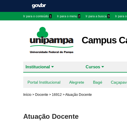
Ir para o conteúdo
1
Ir para o menu
2
Ir para a busca
3
Ir para 
Campus Ca
Institucional
Cursos
Portal Institucional
Alegrete
Bagé
Caçapav
Início
>
Docente
>
16912
>
Atuação Docente
Atuação Docente