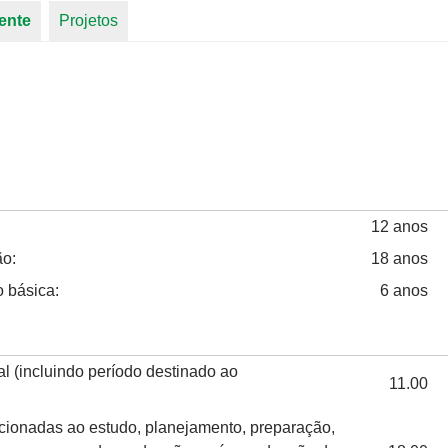
ente
(aba ativa)
Projetos
12 anos
ão:
18 anos
 básica:
6 anos
l (incluindo período destinado ao
11.00
acionadas ao estudo, planejamento, preparação,