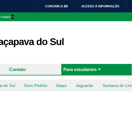
Pular
COMUNICA BR
ACESSO À INFORMAÇÃO
para o
IR
o rodapé
4
conteúdo
PARA
principal
O
CONTEÚDO
çapava do Sul
Contato
Para estudantes
a do Sul
Dom Pedrito
Itaqui
Jaguarão
Santana do Liv