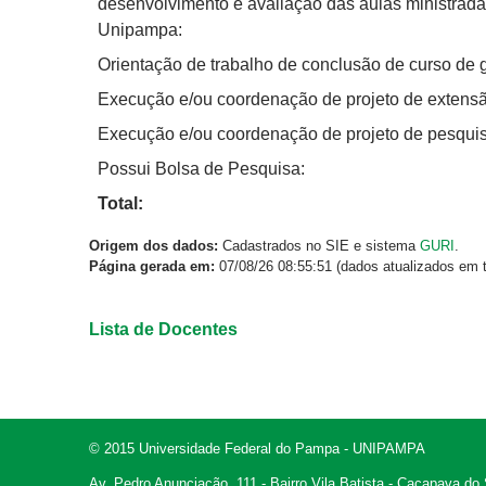
desenvolvimento e avaliação das aulas ministrad
Unipampa:
Orientação de trabalho de conclusão de curso de
Execução e/ou coordenação de projeto de extensã
Execução e/ou coordenação de projeto de pesquis
Possui Bolsa de Pesquisa:
Total:
Origem dos dados:
Cadastrados no SIE e sistema
GURI
.
Página gerada em:
07/08/26 08:55:51 (dados atualizados em t
Lista de Docentes
© 2015 Universidade Federal do Pampa - UNIPAMPA
Av. Pedro Anunciação, 111 - Bairro Vila Batista - Caçapava do