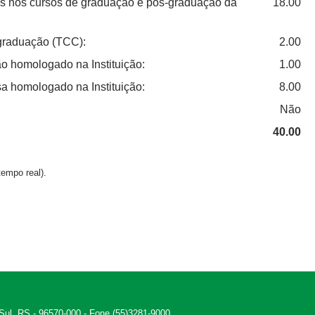
as nos cursos de graduação e pós-graduação da
18.00
 graduação (TCC):
2.00
o homologado na Instituição:
1.00
a homologado na Instituição:
8.00
Não
40.00
empo real).
 Sul, RS - 96570-000 - Fone (55)3281-9000