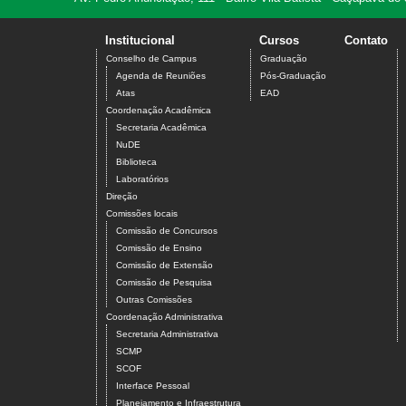
Institucional
Cursos
Contato
Conselho de Campus
Graduação
Agenda de Reuniões
Pós-Graduação
Atas
EAD
Coordenação Acadêmica
Secretaria Acadêmica
NuDE
Biblioteca
Laboratórios
Direção
Comissões locais
Comissão de Concursos
Comissão de Ensino
Comissão de Extensão
Comissão de Pesquisa
Outras Comissões
Coordenação Administrativa
Secretaria Administrativa
SCMP
SCOF
Interface Pessoal
Planejamento e Infraestrutura