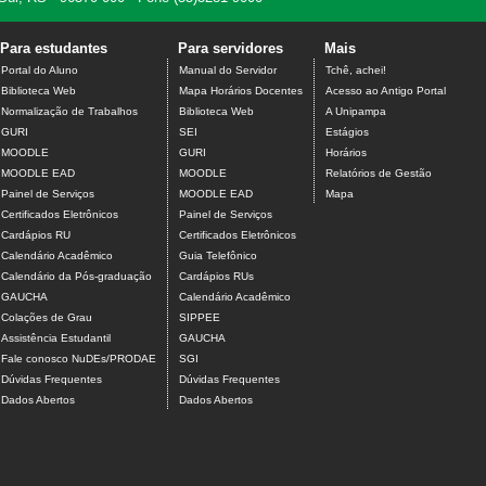
Para estudantes
Para servidores
Mais
Portal do Aluno
Manual do Servidor
Tchê, achei!
Biblioteca Web
Mapa Horários Docentes
Acesso ao Antigo Portal
Normalização de Trabalhos
Biblioteca Web
A Unipampa
GURI
SEI
Estágios
MOODLE
GURI
Horários
MOODLE EAD
MOODLE
Relatórios de Gestão
Painel de Serviços
MOODLE EAD
Mapa
Certificados Eletrônicos
Painel de Serviços
Cardápios RU
Certificados Eletrônicos
Calendário Acadêmico
Guia Telefônico
Calendário da Pós-graduação
Cardápios RUs
GAUCHA
Calendário Acadêmico
Colações de Grau
SIPPEE
Assistência Estudantil
GAUCHA
Fale conosco NuDEs/PRODAE
SGI
Dúvidas Frequentes
Dúvidas Frequentes
Dados Abertos
Dados Abertos