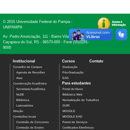
© 2015 Universidade Federal do Pampa -
UNIPAMPA
Av. Pedro Anunciação, 111 - Bairro Vila Batista -
Caçapava do Sul, RS - 96570-000 - Fone (55)3281-
9000
Institucional
Cursos
Contato
Conselho de Campus
Graduação
Agenda de Reuniões
Pós-Graduação
Atas
EAD
Para estudantes
Coordenação Acadêmica
Secretaria Acadêmica
Portal do Aluno
NuDE
Biblioteca Web
Biblioteca
Normalização de Trabalhos
Laboratórios
GURI
Direção
MOODLE
Comissões locais
MOODLE EAD
Comissão de Concursos
Painel de Serviços
Comissão de Ensino
Certificados Eletrônicos