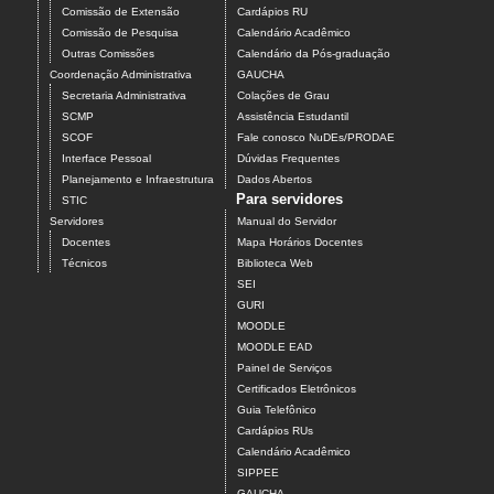
Comissão de Extensão
Cardápios RU
Comissão de Pesquisa
Calendário Acadêmico
Outras Comissões
Calendário da Pós-graduação
Coordenação Administrativa
GAUCHA
Secretaria Administrativa
Colações de Grau
SCMP
Assistência Estudantil
SCOF
Fale conosco NuDEs/PRODAE
Interface Pessoal
Dúvidas Frequentes
Planejamento e Infraestrutura
Dados Abertos
Para servidores
STIC
Servidores
Manual do Servidor
Docentes
Mapa Horários Docentes
Técnicos
Biblioteca Web
SEI
GURI
MOODLE
MOODLE EAD
Painel de Serviços
Certificados Eletrônicos
Guia Telefônico
Cardápios RUs
Calendário Acadêmico
SIPPEE
GAUCHA