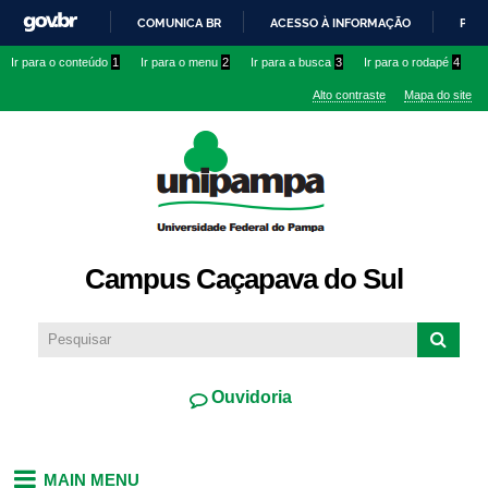
Pular
COMUNICA BR
ACESSO À INFORMAÇÃO
PART
para o
IR
Ir para o conteúdo
1
Ir para o menu
2
Ir para a busca
3
Ir para o rodapé
4
conteúdo
PARA
principal
Alto contraste
Mapa do site
O
CONTEÚDO
Campus Caçapava do Sul
Ouvidoria
MAIN MENU