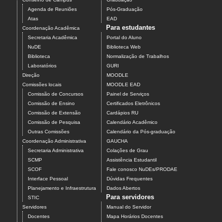
Agenda de Reuniões
Pós-Graduação
Atas
EAD
Para estudantes
Coordenação Acadêmica
Secretaria Acadêmica
Portal do Aluno
NuDE
Biblioteca Web
Biblioteca
Normalização de Trabalhos
Laboratórios
GURI
Direção
MOODLE
Comissões locais
MOODLE EAD
Comissão de Concursos
Painel de Serviços
Comissão de Ensino
Certificados Eletrônicos
Comissão de Extensão
Cardápios RU
Comissão de Pesquisa
Calendário Acadêmico
Outras Comissões
Calendário da Pós-graduação
Coordenação Administrativa
GAUCHA
Secretaria Administrativa
Colações de Grau
SCMP
Assistência Estudantil
SCOF
Fale conosco NuDEs/PRODAE
Interface Pessoal
Dúvidas Frequentes
Planejamento e Infraestrutura
Dados Abertos
Para servidores
STIC
Servidores
Manual do Servidor
Docentes
Mapa Horários Docentes