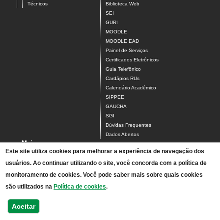
Técnicos
Biblioteca Web
SEI
GURI
MOODLE
MOODLE EAD
Painel de Serviços
Certificados Eletrônicos
Guia Telefônico
Cardápios RUs
Calendário Acadêmico
SIPPEE
GAUCHA
SGI
Dúvidas Frequentes
Dados Abertos
Mais
Este site utiliza cookies para melhorar a experiência de navegação dos
Tchê, achei!
usuários. Ao continuar utilizando o site, você concorda com a política de
Acesso ao Antigo Portal
A Unipampa
monitoramento de cookies. Você pode saber mais sobre quais cookies
Estágios
são utilizados na
Política de cookies
.
Horários
Relatórios de Gestão
Aceitar
Mapa