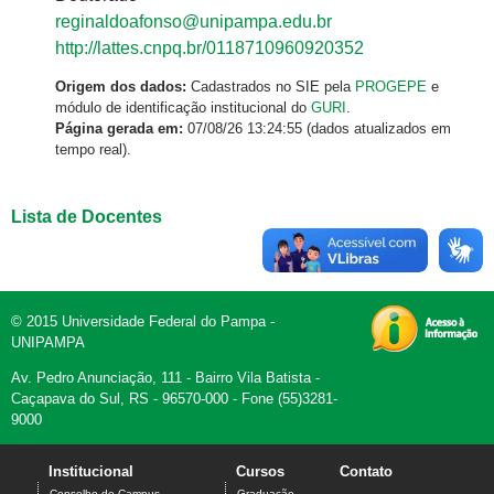
reginaldoafonso@unipampa.edu.br
http://lattes.cnpq.br/0118710960920352
Origem dos dados:
Cadastrados no SIE pela
PROGEPE
e
módulo de identificação institucional do
GURI
.
Página gerada em:
07/08/26 13:24:55 (dados atualizados em
tempo real).
Lista de Docentes
© 2015 Universidade Federal do Pampa -
UNIPAMPA
Av. Pedro Anunciação, 111 - Bairro Vila Batista -
Caçapava do Sul, RS - 96570-000 - Fone (55)3281-
9000
Institucional
Cursos
Contato
Conselho de Campus
Graduação