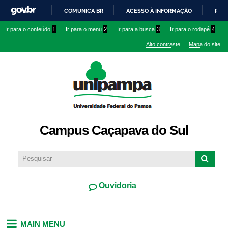
Pular
COMUNICA BR
ACESSO À INFORMAÇÃO
PART
para o
IR
Ir para o conteúdo
1
Ir para o menu
2
Ir para a busca
3
Ir para o rodapé
4
conteúdo
PARA
principal
Alto contraste
Mapa do site
O
CONTEÚDO
Campus Caçapava do Sul
Ouvidoria
MAIN MENU