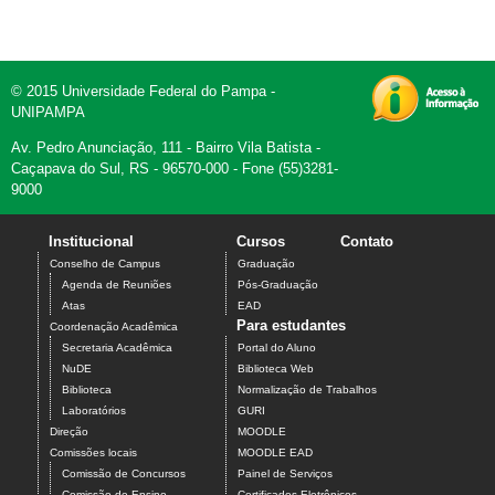
© 2015 Universidade Federal do Pampa -
UNIPAMPA
Av. Pedro Anunciação, 111 - Bairro Vila Batista -
Caçapava do Sul, RS - 96570-000 - Fone (55)3281-
9000
Institucional
Cursos
Contato
Conselho de Campus
Graduação
Agenda de Reuniões
Pós-Graduação
Atas
EAD
Para estudantes
Coordenação Acadêmica
Secretaria Acadêmica
Portal do Aluno
NuDE
Biblioteca Web
Biblioteca
Normalização de Trabalhos
Laboratórios
GURI
Direção
MOODLE
Comissões locais
MOODLE EAD
Comissão de Concursos
Painel de Serviços
Comissão de Ensino
Certificados Eletrônicos