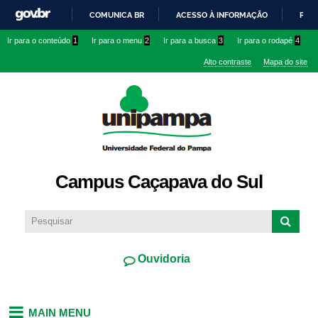
Pular
COMUNICA BR
ACESSO À INFORMAÇÃO
PART
para o
IR
Ir para o conteúdo
1
Ir para o menu
2
Ir para a busca
3
Ir para o rodapé
4
conteúdo
PARA
principal
Alto contraste
Mapa do site
O
CONTEÚDO
Campus Caçapava do Sul
Ouvidoria
MAIN MENU