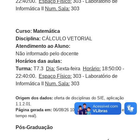
22:40:00.
Espaço Físico:
303 - Laboratório de
Informática II
Num. Sala:
303
Curso: Matemática
Disciplina:
CÁLCULO VETORIAL
Atendimento ao Aluno:
Não informado pelo docente
Horários das aulas:
Turma:
T7.3
Dia:
Sexta-feira
Horário:
18:50:00 -
22:40:00.
Espaço Físico:
303 - Laboratório de
Informática II
Num. Sala:
303
Origem dos dados:
oferta de disciplinas do SIE, aplicação
1.1.2.01.
Página gerada em:
06/08/26 10:55:11 (dados atualizados em
tempo real).
Pós-Graduação