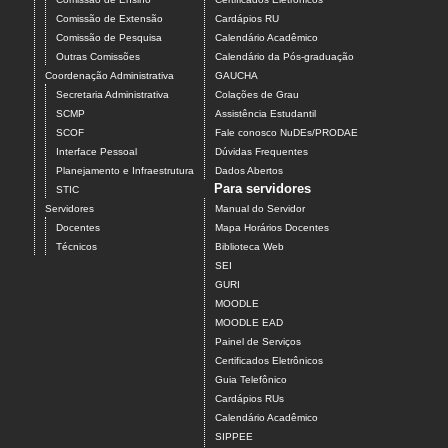
Comissão de Extensão
Cardápios RU
Comissão de Pesquisa
Calendário Acadêmico
Outras Comissões
Calendário da Pós-graduação
Coordenação Administrativa
GAUCHA
Secretaria Administrativa
Colações de Grau
SCMP
Assistência Estudantil
SCOF
Fale conosco NuDEs/PRODAE
Interface Pessoal
Dúvidas Frequentes
Planejamento e Infraestrutura
Dados Abertos
Para servidores
STIC
Servidores
Manual do Servidor
Docentes
Mapa Horários Docentes
Técnicos
Biblioteca Web
SEI
GURI
MOODLE
MOODLE EAD
Painel de Serviços
Certificados Eletrônicos
Guia Telefônico
Cardápios RUs
Calendário Acadêmico
SIPPEE