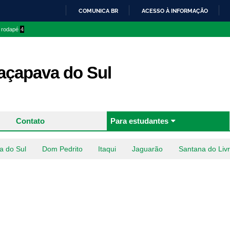
Pular
COMUNICA BR
ACESSO À INFORMAÇÃO
para o
IR
o rodapé
4
conteúdo
PARA
principal
O
CONTEÚDO
çapava do Sul
Contato
Para estudantes
a do Sul
Dom Pedrito
Itaqui
Jaguarão
Santana do Liv