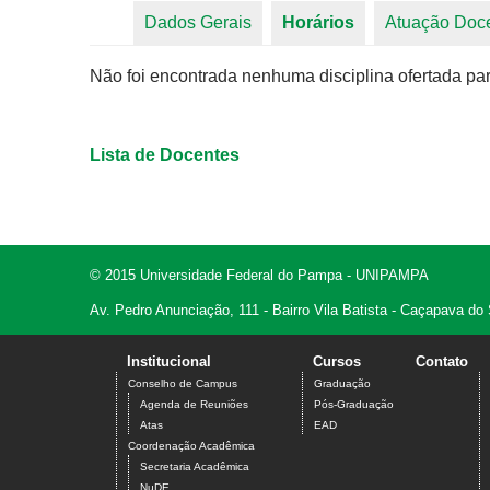
Dados Gerais
Horários
(aba ativa)
Atuação Doc
Abas primárias
Não foi encontrada nenhuma disciplina ofertada par
Lista de Docentes
© 2015 Universidade Federal do Pampa - UNIPAMPA
Av. Pedro Anunciação, 111 - Bairro Vila Batista - Caçapava do
Institucional
Cursos
Contato
Conselho de Campus
Graduação
Agenda de Reuniões
Pós-Graduação
Atas
EAD
Coordenação Acadêmica
Secretaria Acadêmica
NuDE