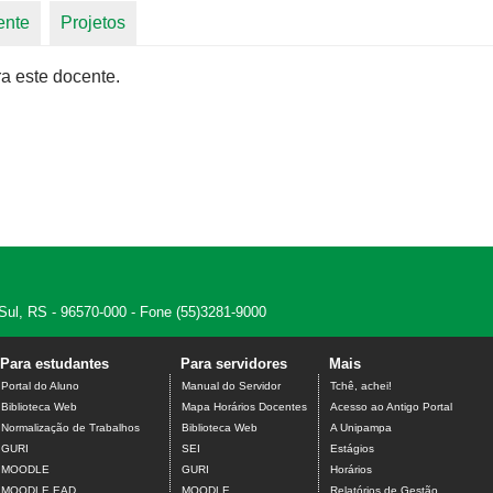
ente
Projetos
a este docente.
 Sul, RS - 96570-000 - Fone (55)3281-9000
Para estudantes
Para servidores
Mais
Portal do Aluno
Manual do Servidor
Tchê, achei!
Biblioteca Web
Mapa Horários Docentes
Acesso ao Antigo Portal
Normalização de Trabalhos
Biblioteca Web
A Unipampa
GURI
SEI
Estágios
MOODLE
GURI
Horários
MOODLE EAD
MOODLE
Relatórios de Gestão