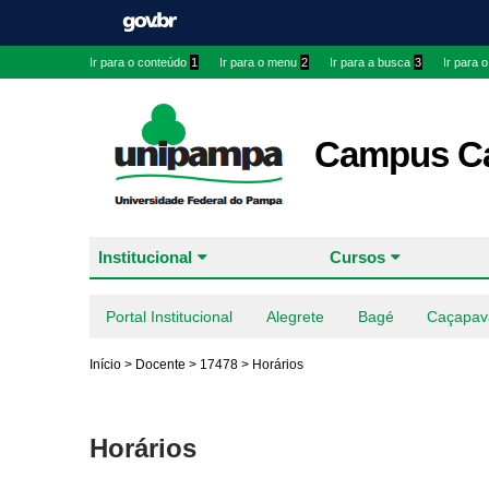
Ir para o conteúdo
1
Ir para o menu
2
Ir para a busca
3
Ir para 
Campus Ca
Institucional
Cursos
Portal Institucional
Alegrete
Bagé
Caçapav
Início
>
Docente
>
17478
>
Horários
Horários