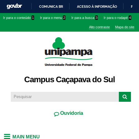
Pular
COMUNICA BR
ACESSO À INFORMAÇÃO
PART
para o
IR
Ir para o conteúdo
1
Ir para o menu
2
Ir para a busca
3
Ir para o rodapé
4
conteúdo
PARA
principal
Alto contraste
Mapa do site
O
CONTEÚDO
Campus Caçapava do Sul
Ouvidoria
MAIN MENU