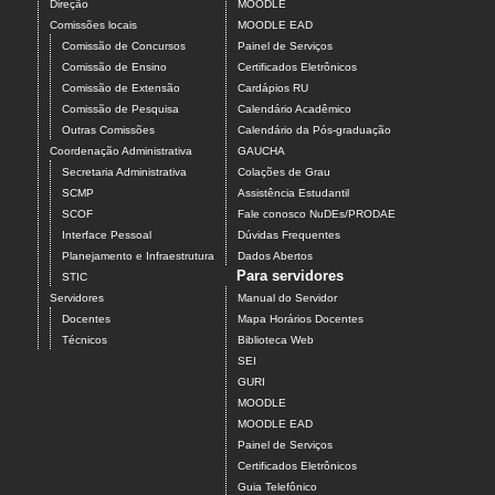
Direção
MOODLE
Comissões locais
MOODLE EAD
Comissão de Concursos
Painel de Serviços
Comissão de Ensino
Certificados Eletrônicos
Comissão de Extensão
Cardápios RU
Comissão de Pesquisa
Calendário Acadêmico
Outras Comissões
Calendário da Pós-graduação
Coordenação Administrativa
GAUCHA
Secretaria Administrativa
Colações de Grau
SCMP
Assistência Estudantil
SCOF
Fale conosco NuDEs/PRODAE
Interface Pessoal
Dúvidas Frequentes
Planejamento e Infraestrutura
Dados Abertos
Para servidores
STIC
Servidores
Manual do Servidor
Docentes
Mapa Horários Docentes
Técnicos
Biblioteca Web
SEI
GURI
MOODLE
MOODLE EAD
Painel de Serviços
Certificados Eletrônicos
Guia Telefônico