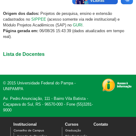
Origem dos dados:
Projetos de pesquisa, ensino e extensão
cadastrados no
SIPPEE
(acesso somente via rede institucional) e
Módulo Projetos Acadêmicos (SAP) no
GURI
.
Página gerada em:
06/08/26 15:43:39 (dados atualizados em tempo
real).
Lista de Docentes
© 2015 Universidade Federal do Pampa -
UNIPAMPA
Av. Pedro Anunciação, 111 - Bairro Vila Batista -
Caçapava do Sul, RS - 96570-000 - Fone (55)3281-
9000
Institucional
Cursos
Contato
Conselho de Campus
Graduação