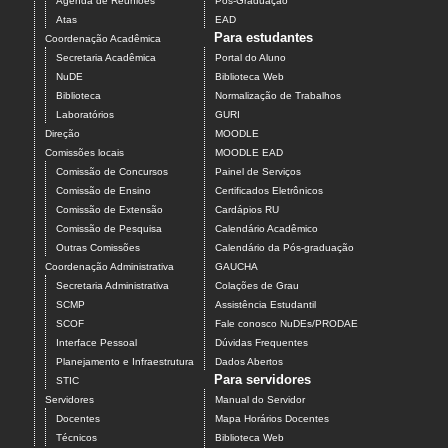
Agenda de Reuniões
Pós-Graduação
Atas
EAD
Para estudantes
Coordenação Acadêmica
Secretaria Acadêmica
Portal do Aluno
NuDE
Biblioteca Web
Biblioteca
Normalização de Trabalhos
Laboratórios
GURI
Direção
MOODLE
Comissões locais
MOODLE EAD
Comissão de Concursos
Painel de Serviços
Comissão de Ensino
Certificados Eletrônicos
Comissão de Extensão
Cardápios RU
Comissão de Pesquisa
Calendário Acadêmico
Outras Comissões
Calendário da Pós-graduação
Coordenação Administrativa
GAUCHA
Secretaria Administrativa
Colações de Grau
SCMP
Assistência Estudantil
SCOF
Fale conosco NuDEs/PRODAE
Interface Pessoal
Dúvidas Frequentes
Planejamento e Infraestrutura
Dados Abertos
Para servidores
STIC
Servidores
Manual do Servidor
Docentes
Mapa Horários Docentes
Técnicos
Biblioteca Web