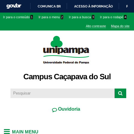
Pular
COMUNICA BR
ACESSO À INFORMAÇÃO
PART
para o
IR
Ir para o conteúdo
1
Ir para o menu
2
Ir para a busca
3
Ir para o rodapé
4
conteúdo
PARA
principal
Alto contraste
Mapa do site
O
CONTEÚDO
Campus Caçapava do Sul
Ouvidoria
MAIN MENU