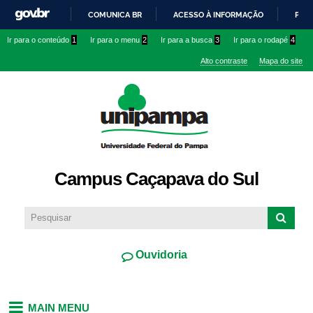
Pular
COMUNICA BR
ACESSO À INFORMAÇÃO
PART
para o
IR
Ir para o conteúdo
1
Ir para o menu
2
Ir para a busca
3
Ir para o rodapé
4
conteúdo
PARA
principal
Alto contraste
Mapa do site
O
CONTEÚDO
Campus Caçapava do Sul
Ouvidoria
MAIN MENU