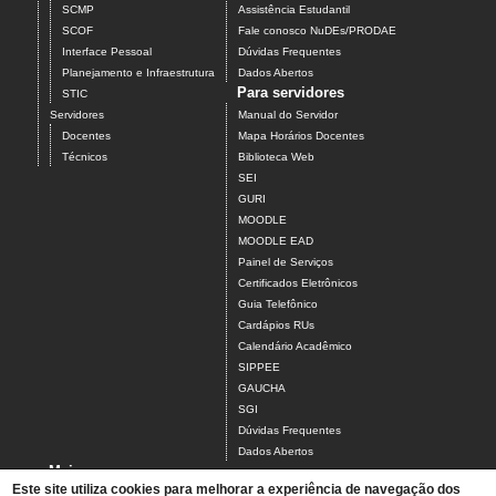
SCMP
Assistência Estudantil
SCOF
Fale conosco NuDEs/PRODAE
Interface Pessoal
Dúvidas Frequentes
Planejamento e Infraestrutura
Dados Abertos
Para servidores
STIC
Servidores
Manual do Servidor
Docentes
Mapa Horários Docentes
Técnicos
Biblioteca Web
SEI
GURI
MOODLE
MOODLE EAD
Painel de Serviços
Certificados Eletrônicos
Guia Telefônico
Cardápios RUs
Calendário Acadêmico
SIPPEE
GAUCHA
SGI
Dúvidas Frequentes
Dados Abertos
Mais
Este site utiliza cookies para melhorar a experiência de navegação dos
Tchê, achei!