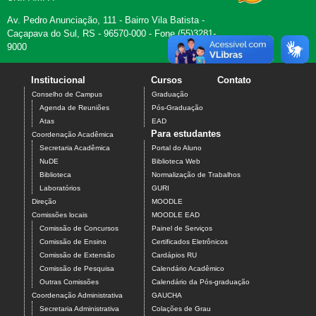
Av. Pedro Anunciação, 111 - Bairro Vila Batista -
Caçapava do Sul, RS - 96570-000 - Fone (55)3281-
9000
Institucional
Cursos
Contato
Conselho de Campus
Graduação
Agenda de Reuniões
Pós-Graduação
Atas
EAD
Para estudantes
Coordenação Acadêmica
Secretaria Acadêmica
Portal do Aluno
NuDE
Biblioteca Web
Biblioteca
Normalização de Trabalhos
Laboratórios
GURI
Direção
MOODLE
Comissões locais
MOODLE EAD
Comissão de Concursos
Painel de Serviços
Comissão de Ensino
Certificados Eletrônicos
Comissão de Extensão
Cardápios RU
Comissão de Pesquisa
Calendário Acadêmico
Outras Comissões
Calendário da Pós-graduação
Coordenação Administrativa
GAUCHA
Secretaria Administrativa
Colações de Grau