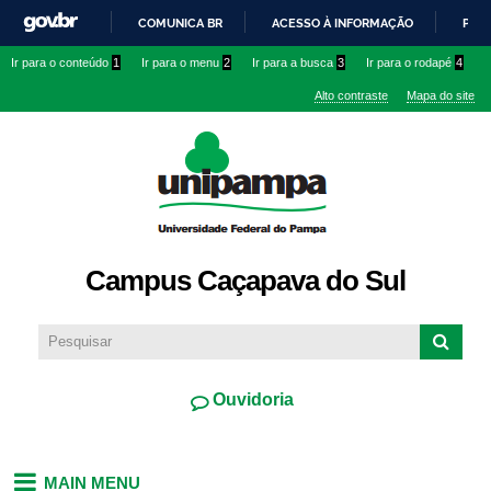
Pular
COMUNICA BR
ACESSO À INFORMAÇÃO
PART
para o
IR
Ir para o conteúdo
1
Ir para o menu
2
Ir para a busca
3
Ir para o rodapé
4
conteúdo
PARA
principal
Alto contraste
Mapa do site
O
CONTEÚDO
Campus Caçapava do Sul
Ouvidoria
MAIN MENU