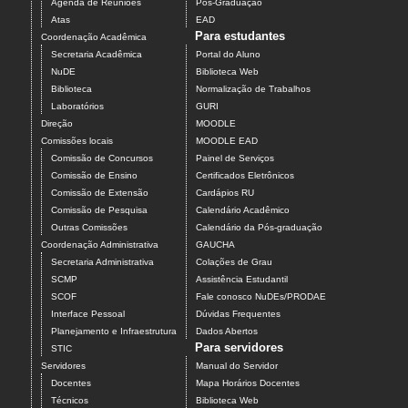
Agenda de Reuniões
Pós-Graduação
Atas
EAD
Para estudantes
Coordenação Acadêmica
Secretaria Acadêmica
Portal do Aluno
NuDE
Biblioteca Web
Biblioteca
Normalização de Trabalhos
Laboratórios
GURI
Direção
MOODLE
Comissões locais
MOODLE EAD
Comissão de Concursos
Painel de Serviços
Comissão de Ensino
Certificados Eletrônicos
Comissão de Extensão
Cardápios RU
Comissão de Pesquisa
Calendário Acadêmico
Outras Comissões
Calendário da Pós-graduação
Coordenação Administrativa
GAUCHA
Secretaria Administrativa
Colações de Grau
SCMP
Assistência Estudantil
SCOF
Fale conosco NuDEs/PRODAE
Interface Pessoal
Dúvidas Frequentes
Planejamento e Infraestrutura
Dados Abertos
Para servidores
STIC
Servidores
Manual do Servidor
Docentes
Mapa Horários Docentes
Técnicos
Biblioteca Web