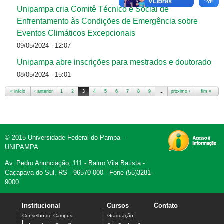
Unipampa cria Comitê Técnico e Social de
Enfrentamento às Condições de Emergência sobre
Eventos Climáticos Excepcionais
09/05/2024 - 12:07
Unipampa abre inscrições para mestrados e doutorado
08/05/2024 - 15:01
« início
‹ anterior
1
2
3
4
5
6
7
8
9
…
próximo ›
fim »
Páginas
© 2015 Universidade Federal do Pampa -
UNIPAMPA
Av. Pedro Anunciação, 111 - Bairro Vila Batista -
Caçapava do Sul, RS - 96570-000 - Fone (55)3281-
9000
Institucional
Cursos
Contato
Conselho de Campus
Graduação