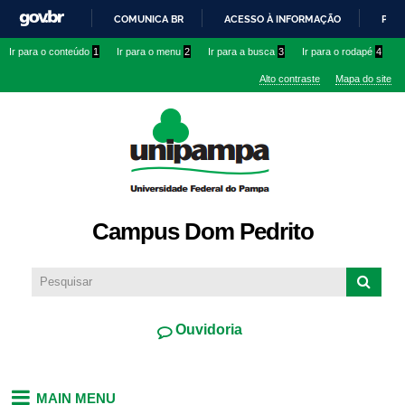
Pular
COMUNICA BR
ACESSO À INFORMAÇÃO
PART
para o
IR
Ir para o conteúdo
1
Ir para o menu
2
Ir para a busca
3
Ir para o rodapé
4
conteúdo
PARA
principal
Alto contraste
Mapa do site
O
CONTEÚDO
Campus Dom Pedrito
Ouvidoria
MAIN MENU