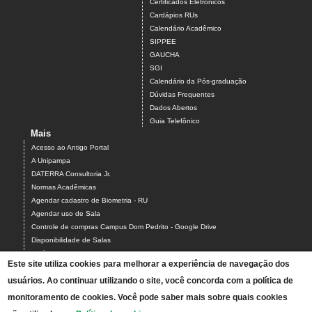
Certificados Eletrônicos
Cardápios RUs
Calendário Acadêmico
SIPPEE
GAUCHA
SGI
Calendário da Pós-graduação
Dúvidas Frequentes
Dados Abertos
Guia Telefônico
Mais
Acesso ao Antigo Portal
A Unipampa
DATERRA Consultoria Jr.
Normas Acadêmicas
Agendar cadastro de Biometria - RU
Agendar uso de Sala
Controle de compras Campus Dom Pedrito - Google Drive
Disponibilidade de Salas
Estágios
Este site utiliza cookies para melhorar a experiência de navegação dos
Formulário para Agendamento do Laboratório de Informática
usuários. Ao continuar utilizando o site, você concorda com a política de
Relatórios Interativos
Relatórios de Gestão
monitoramento de cookies. Você pode saber mais sobre quais cookies
Calendário Acadêmico - Graduação