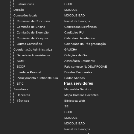
Laboratórios
GURI
Direção
MOODLE
Comissões locais
MOODLE EAD
Comissão de Concursos
Painel de Serviços
Comissão de Ensino
Certificados Eletrônicos
Comissão de Extensão
Cardápios RU
Comissão de Pesquisa
Calendário Acadêmico
Outras Comissões
Calendário da Pós-graduação
Coordenação Administrativa
GAUCHA
Secretaria Administrativa
Colações de Grau
SCMP
Assistência Estudantil
SCOF
Fale conosco NuDEs/PRODAE
Interface Pessoal
Dúvidas Frequentes
Planejamento e Infraestrutura
Dados Abertos
Para servidores
STIC
Servidores
Manual do Servidor
Docentes
Mapa Horários Docentes
Técnicos
Biblioteca Web
SEI
GURI
MOODLE
MOODLE EAD
Painel de Serviços