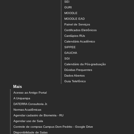
SEI
GURI
MOODLE
MOODLE EAD
Painel de Serviços
Certificados Eletrônicos
Cardápios RUs
Calendário Acadêmico
SIPPEE
GAUCHA
SGI
Calendário da Pós-graduação
Dúvidas Frequentes
Dados Abertos
Guia Telefônico
Mais
Acesso ao Antigo Portal
A Unipampa
DATERRA Consultoria Jr.
Normas Acadêmicas
Agendar cadastro de Biometria - RU
Agendar uso de Sala
Controle de compras Campus Dom Pedrito - Google Drive
Disponibilidade de Salas