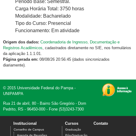
Período Base: Semestral.
Carga Horária Total: 3750 horas
Modalidade: Bacharelado
Tipo do Curso: Presencial
Funcionamento: Em atividade
Origem dos dados:
Coordenadoria de Ingresso, Documentação e
Registros Acadêmicos
, cadastrados diretamente no SIE, nos formulários
da aplicação 1.1.1.01.
Página gerada em:
08/08/26 20:56:45 (dados sincronizados
diariamente).
© 2015 Universidade Federal do Pampa -
UNIPAMPA
Rua 21 de abril, 80 - Bairro São Gregório - Dom
Pedrito, RS - 96450-000 - Fone (53)3243-7300
Institucional
Cursos
Contato
Conselho de Campus
Graduação
Agenda de Reuniões
Pós-Graduação