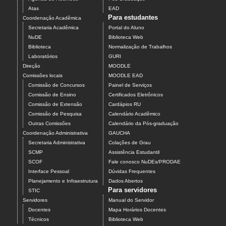
Atas
EAD
Para estudantes
Coordenação Acadêmica
Secretaria Acadêmica
Portal do Aluno
NuDE
Biblioteca Web
Biblioteca
Normalização de Trabalhos
Laboratórios
GURI
Direção
MOODLE
Comissões locais
MOODLE EAD
Comissão de Concursos
Painel de Serviços
Comissão de Ensino
Certificados Eletrônicos
Comissão de Extensão
Cardápios RU
Comissão de Pesquisa
Calendário Acadêmico
Outras Comissões
Calendário da Pós-graduação
Coordenação Administrativa
GAUCHA
Secretaria Administrativa
Colações de Grau
SCMP
Assistência Estudantil
SCOF
Fale conosco NuDEs/PRODAE
Interface Pessoal
Dúvidas Frequentes
Planejamento e Infraestrutura
Dados Abertos
Para servidores
STIC
Servidores
Manual do Servidor
Docentes
Mapa Horários Docentes
Técnicos
Biblioteca Web