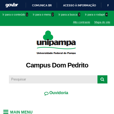
Pular
COMUNICA BR
ACESSO À INFORMAÇÃO
PART
para o
IR
Ir para o conteúdo
1
Ir para o menu
2
Ir para a busca
3
Ir para o rodapé
4
conteúdo
PARA
principal
Alto contraste
Mapa do site
O
CONTEÚDO
Campus Dom Pedrito
Ouvidoria
MAIN MENU