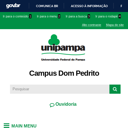
Pular
COMUNICA BR
ACESSO À INFORMAÇÃO
PART
para o
IR
Ir para o conteúdo
1
Ir para o menu
2
Ir para a busca
3
Ir para o rodapé
4
conteúdo
PARA
principal
Alto contraste
Mapa do site
O
CONTEÚDO
Campus Dom Pedrito
Ouvidoria
MAIN MENU