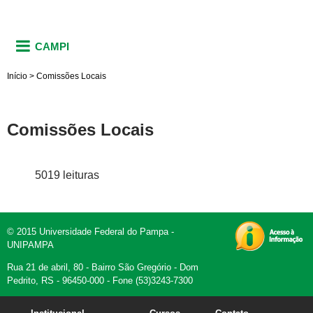
CAMPI
Início
>
Comissões Locais
Comissões Locais
5019 leituras
© 2015 Universidade Federal do Pampa -
UNIPAMPA
Rua 21 de abril, 80 - Bairro São Gregório - Dom
Pedrito, RS - 96450-000 - Fone (53)3243-7300