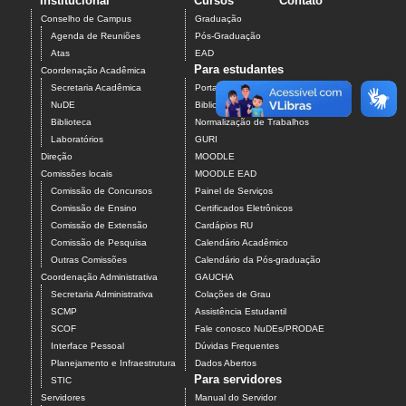
Institucional
Cursos
Contato
Conselho de Campus
Graduação
Agenda de Reuniões
Pós-Graduação
Atas
EAD
Para estudantes
Coordenação Acadêmica
Secretaria Acadêmica
Portal do Aluno
NuDE
Biblioteca Web
Biblioteca
Normalização de Trabalhos
Laboratórios
GURI
Direção
MOODLE
Comissões locais
MOODLE EAD
Comissão de Concursos
Painel de Serviços
Comissão de Ensino
Certificados Eletrônicos
Comissão de Extensão
Cardápios RU
Comissão de Pesquisa
Calendário Acadêmico
Outras Comissões
Calendário da Pós-graduação
Coordenação Administrativa
GAUCHA
Secretaria Administrativa
Colações de Grau
SCMP
Assistência Estudantil
SCOF
Fale conosco NuDEs/PRODAE
Interface Pessoal
Dúvidas Frequentes
Planejamento e Infraestrutura
Dados Abertos
Para servidores
STIC
Servidores
Manual do Servidor