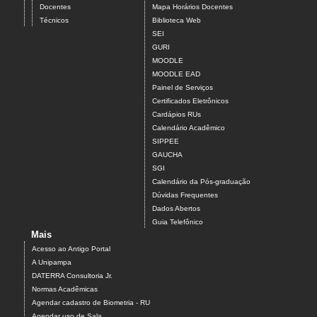
Docentes
Mapa Horários Docentes
Técnicos
Biblioteca Web
SEI
GURI
MOODLE
MOODLE EAD
Painel de Serviços
Certificados Eletrônicos
Cardápios RUs
Calendário Acadêmico
SIPPEE
GAUCHA
SGI
Calendário da Pós-graduação
Dúvidas Frequentes
Dados Abertos
Guia Telefônico
Mais
Acesso ao Antigo Portal
A Unipampa
DATERRA Consultoria Jr.
Normas Acadêmicas
Agendar cadastro de Biometria - RU
Agendar uso de Sala