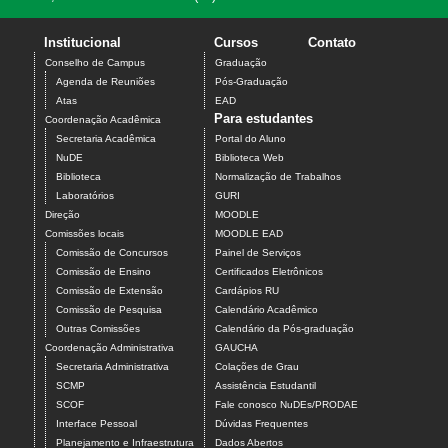
Institucional
Cursos
Contato
Conselho de Campus
Graduação
Agenda de Reuniões
Pós-Graduação
Atas
EAD
Para estudantes
Coordenação Acadêmica
Secretaria Acadêmica
Portal do Aluno
NuDE
Biblioteca Web
Biblioteca
Normalização de Trabalhos
Laboratórios
GURI
Direção
MOODLE
Comissões locais
MOODLE EAD
Comissão de Concursos
Painel de Serviços
Comissão de Ensino
Certificados Eletrônicos
Comissão de Extensão
Cardápios RU
Comissão de Pesquisa
Calendário Acadêmico
Outras Comissões
Calendário da Pós-graduação
Coordenação Administrativa
GAUCHA
Secretaria Administrativa
Colações de Grau
SCMP
Assistência Estudantil
SCOF
Fale conosco NuDEs/PRODAE
Interface Pessoal
Dúvidas Frequentes
Planejamento e Infraestrutura
Dados Abertos