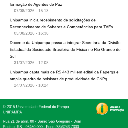
formação de Agentes de Paz
07/08/2026 - 15:13
Unipampa inicia recebimento de solicitações de
Reconhecimento de Saberes e Competências para TAEs
05/08/2026 - 16:38
Docente da Unipampa passa a integrar Secretaria da Divisão
Estadual da Sociedade Brasileira de Física no Rio Grande do
Sul
31/07/2026 - 12:08
Unipampa capta mais de R$ 443 mil em edital da Fapergs e
amplia quadro de bolsistas de produtividade do CNPq
24/07/2026 - 10:24
© 2015 Universidade Federal do Pampa -
UNIPAMPA
Rua 21 de abril, 80 - Bairro São Gregório - Dom
Pedrito, RS - 96450-000 - Fone (53)3243-7300