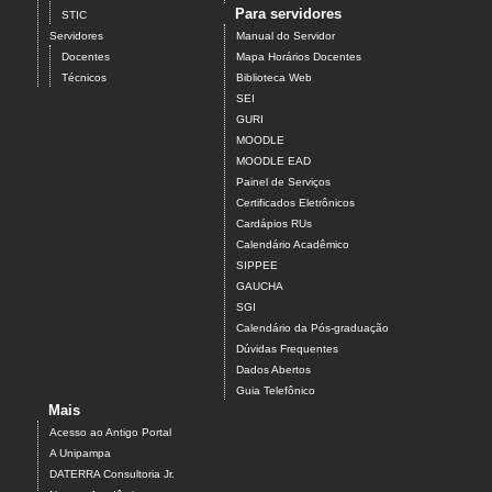
Para servidores
STIC
Servidores
Manual do Servidor
Docentes
Mapa Horários Docentes
Técnicos
Biblioteca Web
SEI
GURI
MOODLE
MOODLE EAD
Painel de Serviços
Certificados Eletrônicos
Cardápios RUs
Calendário Acadêmico
SIPPEE
GAUCHA
SGI
Calendário da Pós-graduação
Dúvidas Frequentes
Dados Abertos
Guia Telefônico
Mais
Acesso ao Antigo Portal
A Unipampa
DATERRA Consultoria Jr.