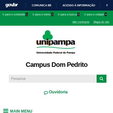
Pular
COMUNICA BR
ACESSO À INFORMAÇÃO
PART
para o
IR
Ir para o conteúdo
1
Ir para o menu
2
Ir para a busca
3
Ir para o rodapé
4
conteúdo
PARA
principal
Alto contraste
Mapa do site
O
CONTEÚDO
Campus Dom Pedrito
Ouvidoria
MAIN MENU