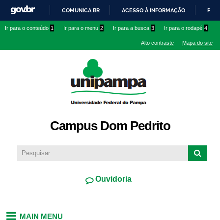
Pular
COMUNICA BR
ACESSO À INFORMAÇÃO
PART
para o
IR
Ir para o conteúdo
1
Ir para o menu
2
Ir para a busca
3
Ir para o rodapé
4
conteúdo
PARA
principal
Alto contraste
Mapa do site
O
CONTEÚDO
Campus Dom Pedrito
Ouvidoria
MAIN MENU