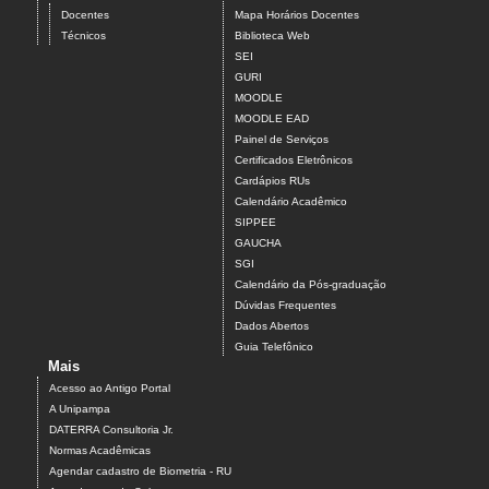
Docentes
Mapa Horários Docentes
Técnicos
Biblioteca Web
SEI
GURI
MOODLE
MOODLE EAD
Painel de Serviços
Certificados Eletrônicos
Cardápios RUs
Calendário Acadêmico
SIPPEE
GAUCHA
SGI
Calendário da Pós-graduação
Dúvidas Frequentes
Dados Abertos
Guia Telefônico
Mais
Acesso ao Antigo Portal
A Unipampa
DATERRA Consultoria Jr.
Normas Acadêmicas
Agendar cadastro de Biometria - RU