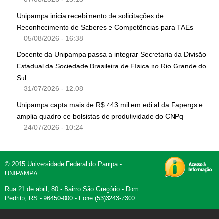
Unipampa inicia recebimento de solicitações de
Reconhecimento de Saberes e Competências para TAEs
05/08/2026 - 16:38
Docente da Unipampa passa a integrar Secretaria da Divisão
Estadual da Sociedade Brasileira de Física no Rio Grande do
Sul
31/07/2026 - 12:08
Unipampa capta mais de R$ 443 mil em edital da Fapergs e
amplia quadro de bolsistas de produtividade do CNPq
24/07/2026 - 10:24
© 2015 Universidade Federal do Pampa -
UNIPAMPA
Rua 21 de abril, 80 - Bairro São Gregório - Dom
Pedrito, RS - 96450-000 - Fone (53)3243-7300