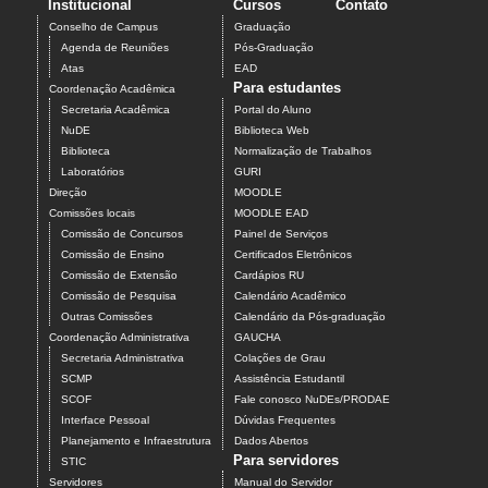
Institucional
Cursos
Contato
Conselho de Campus
Graduação
Agenda de Reuniões
Pós-Graduação
Atas
EAD
Para estudantes
Coordenação Acadêmica
Secretaria Acadêmica
Portal do Aluno
NuDE
Biblioteca Web
Biblioteca
Normalização de Trabalhos
Laboratórios
GURI
Direção
MOODLE
Comissões locais
MOODLE EAD
Comissão de Concursos
Painel de Serviços
Comissão de Ensino
Certificados Eletrônicos
Comissão de Extensão
Cardápios RU
Comissão de Pesquisa
Calendário Acadêmico
Outras Comissões
Calendário da Pós-graduação
Coordenação Administrativa
GAUCHA
Secretaria Administrativa
Colações de Grau
SCMP
Assistência Estudantil
SCOF
Fale conosco NuDEs/PRODAE
Interface Pessoal
Dúvidas Frequentes
Planejamento e Infraestrutura
Dados Abertos
Para servidores
STIC
Servidores
Manual do Servidor