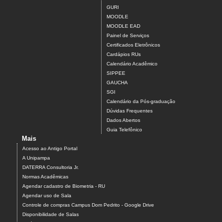
GURI
MOODLE
MOODLE EAD
Painel de Serviços
Certificados Eletrônicos
Cardápios RUs
Calendário Acadêmico
SIPPEE
GAUCHA
SGI
Calendário da Pós-graduação
Dúvidas Frequentes
Dados Abertos
Guia Telefônico
Mais
Acesso ao Antigo Portal
A Unipampa
DATERRA Consultoria Jr.
Normas Acadêmicas
Agendar cadastro de Biometria - RU
Agendar uso de Sala
Controle de compras Campus Dom Pedrito - Google Drive
Disponibilidade de Salas