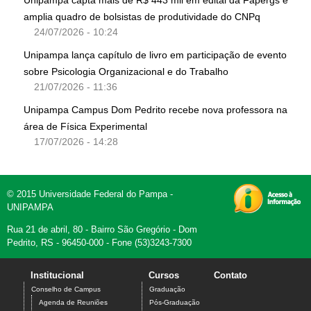
Unipampa capta mais de R$ 443 mil em edital da Fapergs e
amplia quadro de bolsistas de produtividade do CNPq
24/07/2026 - 10:24
Unipampa lança capítulo de livro em participação de evento
sobre Psicologia Organizacional e do Trabalho
21/07/2026 - 11:36
Unipampa Campus Dom Pedrito recebe nova professora na
área de Física Experimental
17/07/2026 - 14:28
© 2015 Universidade Federal do Pampa -
UNIPAMPA
Rua 21 de abril, 80 - Bairro São Gregório - Dom
Pedrito, RS - 96450-000 - Fone (53)3243-7300
Institucional
Cursos
Contato
Conselho de Campus
Graduação
Agenda de Reuniões
Pós-Graduação