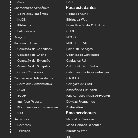
Atas
EAD
Para estudantes
Coordenação Acadêmica
Secretaria Acadêmica
Portal do Aluno
NuDE
Biblioteca Web
Biblioteca
Normalização de Trabalhos
Laboratórios
GURI
Direção
MOODLE
Comissões locais
MOODLE EAD
Comissão de Concursos
Painel de Serviços
Comissão de Ensino
Certificados Eletrônicos
Comissão de Extensão
Cardápios RU
Comissão de Pesquisa
Calendário Acadêmico
Outras Comissões
Calendário da Pós-graduação
Coordenação Administrativa
GAUCHA
Secretaria Administrativa
Colações de Grau
SCMP
Assistência Estudantil
SCOF
Fale conosco NuDEs/PRODAE
Interface Pessoal
Dúvidas Frequentes
Planejamento e Infraestrutura
Dados Abertos
Para servidores
STIC
Servidores
Manual do Servidor
Docentes
Mapa Horários Docentes
Técnicos
Biblioteca Web
SEI