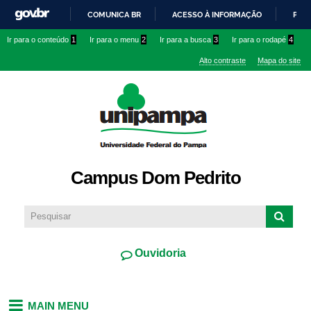
Pular
COMUNICA BR
ACESSO À INFORMAÇÃO
PART
para o
IR
Ir para o conteúdo
1
Ir para o menu
2
Ir para a busca
3
Ir para o rodapé
4
conteúdo
PARA
principal
Alto contraste
Mapa do site
O
CONTEÚDO
Campus Dom Pedrito
Ouvidoria
MAIN MENU