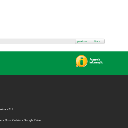
próximo ›
fim »
tria - RU
us Dom Pedrito - Google Drive