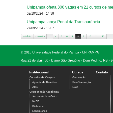
Unipampa oferta 300 vagas em 21 cursos de mes
02/10/2024 - 14:39
Unipampa lança Portal da Transparência
27/09/2024 - 16:07
« início
‹ anterior
…
4
5
6
7
8
9
10
11
12
…
Páginas
© 2015 Universidade Federal do Pampa - UNIPAMPA
Rua 21 de abril, 80 - Bairro São Gregório - Dom Pedrito, RS -
Institucional
Cursos
Contato
Conselho de Campus
Graduação
Agenda de Reuniões
Pós-Graduação
Atas
EAD
Coordenação Acadêmica
Secretaria Acadêmica
NuDE
Biblioteca
Laboratórios