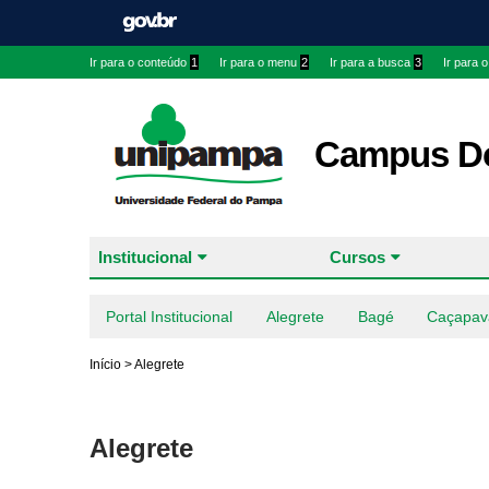
Ir para o conteúdo
1
Ir para o menu
2
Ir para a busca
3
Ir para 
Campus Do
Institucional
Cursos
Portal Institucional
Alegrete
Bagé
Caçapav
Início
>
Alegrete
Alegrete