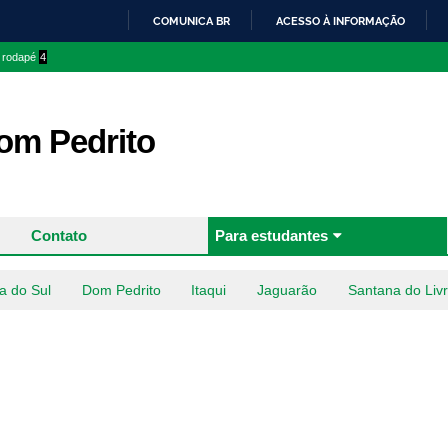
Pular
COMUNICA BR
ACESSO À INFORMAÇÃO
para o
IR
o rodapé
4
conteúdo
PARA
principal
O
CONTEÚDO
m Pedrito
Contato
Para estudantes
a do Sul
Dom Pedrito
Itaqui
Jaguarão
Santana do Liv