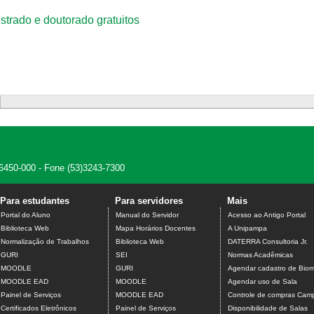
trado e doutorado gratuitos
 96450-000 - Fone (53)3243-7300
Para estudantes
Para servidores
Mais
Portal do Aluno
Manual do Servidor
Acesso ao Antigo Portal
Biblioteca Web
Mapa Horários Docentes
A Unipampa
Normalização de Trabalhos
Biblioteca Web
DATERRA Consultoria Jr.
GURI
SEI
Normas Acadêmicas
MOODLE
GURI
Agendar cadastro de Biome
MOODLE EAD
MOODLE
Agendar uso de Sala
Painel de Serviços
MOODLE EAD
Controle de compras Camp
Certificados Eletrônicos
Painel de Serviços
Disponibilidade de Salas