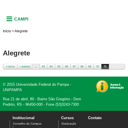
CAMPI
Início
>
Alegrete
Alegrete
« início
‹ anterior
…
63
64
65
66
67
68
69
70
71
Páginas
© 2015 Universidade Federal do Pampa -
UNIPAMPA
Rua 21 de abril, 80 - Bairro São Gregório - Dom
Pedrito, RS - 96450-000 - Fone (53)3243-7300
Institucional
Cursos
Contato
Conselho de Campus
Graduação