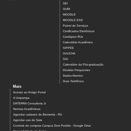
SEI
GURI
MOODLE
MOODLE EAD
Painel de Serviços
Certificados Eletrônicos
Cardápios RUs
Calendário Acadêmico
SIPPEE
GAUCHA
SGI
Calendário da Pós-graduação
Dúvidas Frequentes
Dados Abertos
Guia Telefônico
Mais
Acesso ao Antigo Portal
A Unipampa
DATERRA Consultoria Jr.
Normas Acadêmicas
Agendar cadastro de Biometria - RU
Agendar uso de Sala
Controle de compras Campus Dom Pedrito - Google Drive