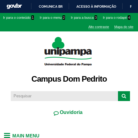
Pular
COMUNICA BR
ACESSO À INFORMAÇÃO
PART
para o
IR
Ir para o conteúdo
1
Ir para o menu
2
Ir para a busca
3
Ir para o rodapé
4
conteúdo
PARA
principal
Alto contraste
Mapa do site
O
CONTEÚDO
Campus Dom Pedrito
Ouvidoria
MAIN MENU