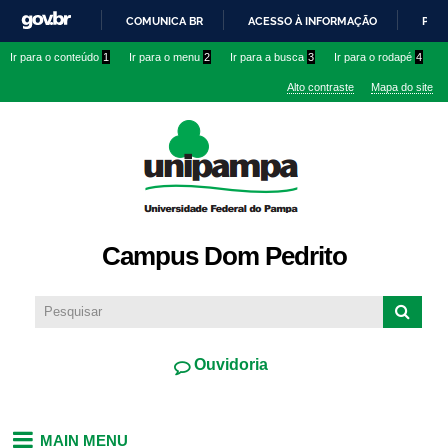
Pular
COMUNICA BR
ACESSO À INFORMAÇÃO
PART
para o
IR
Ir para o conteúdo
1
Ir para o menu
2
Ir para a busca
3
Ir para o rodapé
4
conteúdo
PARA
principal
Alto contraste
Mapa do site
O
CONTEÚDO
Campus Dom Pedrito
Ouvidoria
MAIN MENU