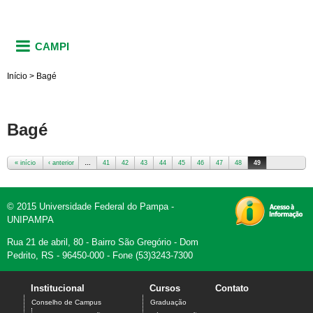
CAMPI
Início
>
Bagé
Bagé
« início
‹ anterior
…
41
42
43
44
45
46
47
48
49
Páginas
© 2015 Universidade Federal do Pampa -
UNIPAMPA
Rua 21 de abril, 80 - Bairro São Gregório - Dom
Pedrito, RS - 96450-000 - Fone (53)3243-7300
Institucional
Cursos
Contato
Conselho de Campus
Graduação