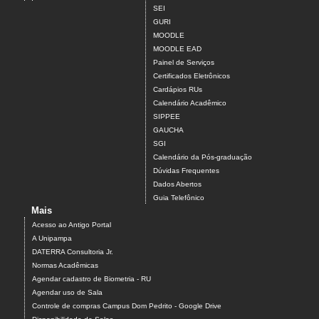
SEI
GURI
MOODLE
MOODLE EAD
Painel de Serviços
Certificados Eletrônicos
Cardápios RUs
Calendário Acadêmico
SIPPEE
GAUCHA
SGI
Calendário da Pós-graduação
Dúvidas Frequentes
Dados Abertos
Guia Telefônico
Mais
Acesso ao Antigo Portal
A Unipampa
DATERRA Consultoria Jr.
Normas Acadêmicas
Agendar cadastro de Biometria - RU
Agendar uso de Sala
Controle de compras Campus Dom Pedrito - Google Drive