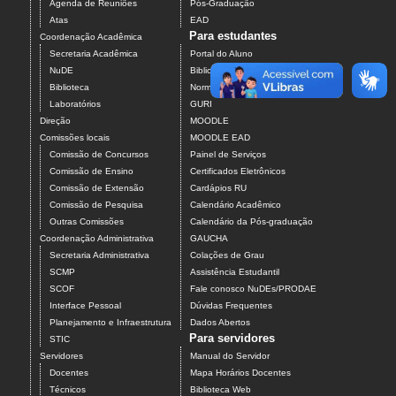
Agenda de Reuniões
Pós-Graduação
Atas
EAD
Para estudantes
Coordenação Acadêmica
Secretaria Acadêmica
Portal do Aluno
NuDE
Biblioteca Web
Biblioteca
Normalização de Trabalhos
Laboratórios
GURI
Direção
MOODLE
Comissões locais
MOODLE EAD
Comissão de Concursos
Painel de Serviços
Comissão de Ensino
Certificados Eletrônicos
Comissão de Extensão
Cardápios RU
Comissão de Pesquisa
Calendário Acadêmico
Outras Comissões
Calendário da Pós-graduação
Coordenação Administrativa
GAUCHA
Secretaria Administrativa
Colações de Grau
SCMP
Assistência Estudantil
SCOF
Fale conosco NuDEs/PRODAE
Interface Pessoal
Dúvidas Frequentes
Planejamento e Infraestrutura
Dados Abertos
Para servidores
STIC
Servidores
Manual do Servidor
Docentes
Mapa Horários Docentes
Técnicos
Biblioteca Web