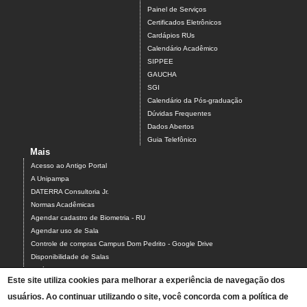
Painel de Serviços
Certificados Eletrônicos
Cardápios RUs
Calendário Acadêmico
SIPPEE
GAUCHA
SGI
Calendário da Pós-graduação
Dúvidas Frequentes
Dados Abertos
Guia Telefônico
Mais
Acesso ao Antigo Portal
A Unipampa
DATERRA Consultoria Jr.
Normas Acadêmicas
Agendar cadastro de Biometria - RU
Agendar uso de Sala
Controle de compras Campus Dom Pedrito - Google Drive
Disponibilidade de Salas
Estágios
Este site utiliza cookies para melhorar a experiência de navegação dos
Formulário para Agendamento do Laboratório de Informática
usuários. Ao continuar utilizando o site, você concorda com a política de
Relatórios Interativos