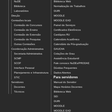
NuDE
Biblioteca Web
Biblioteca
Normalização de Trabalhos
Laboratórios
GURI
Direção
MOODLE
Comissões locais
MOODLE EAD
Comissão de Concursos
Painel de Serviços
Comissão de Ensino
Certificados Eletrônicos
Comissão de Extensão
Cardápios RU
Comissão de Pesquisa
Calendário Acadêmico
Outras Comissões
Calendário da Pós-graduação
Coordenação Administrativa
GAUCHA
Secretaria Administrativa
Colações de Grau
SCMP
Assistência Estudantil
SCOF
Fale conosco NuDEs/PRODAE
Interface Pessoal
Dúvidas Frequentes
Planejamento e Infraestrutura
Dados Abertos
Para servidores
STIC
Servidores
Manual do Servidor
Docentes
Mapa Horários Docentes
Técnicos
Biblioteca Web
SEI
GURI
MOODLE
MOODLE EAD