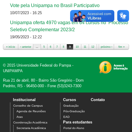
Vote pela Unipampa no Brasil Participativo
10/07/2023 - 16:25
Unipampa oferta 4970 vagas em 64 cursos no Processo
Seletivo Complementar 2023/2
19/05/2023 - 12:22
« início
‹ anterior
…
5
6
7
8
9
10
11
12
13
próximo ›
…
fim »
Páginas
© 2015 Universidade Federal do Pampa -
UNIPAMPA
Rua 21 de abril, 80 - Bairro São Gregório - Dom
Pedrito, RS - 96450-000 - Fone (53)3243-7300
Institucional
Cursos
Contato
Conselho de Campus
Graduação
Agenda de Reuniões
Pós-Graduação
Atas
EAD
Para estudantes
Coordenação Acadêmica
Secretaria Acadêmica
Portal do Aluno