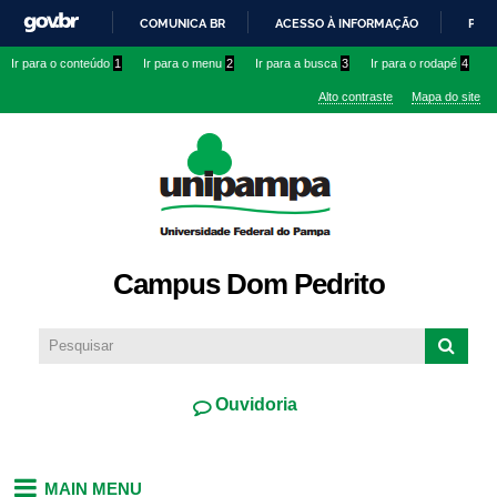
Pular
COMUNICA BR
ACESSO À INFORMAÇÃO
PART
para o
IR
Ir para o conteúdo
1
Ir para o menu
2
Ir para a busca
3
Ir para o rodapé
4
conteúdo
PARA
principal
Alto contraste
Mapa do site
O
CONTEÚDO
Campus Dom Pedrito
Ouvidoria
MAIN MENU