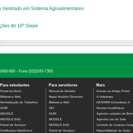
e mestrado em Sistema Agroalimentares
ações do 16º Siepe
 96450-000 - Fone (53)3243-7300
Para estudantes
Para servidores
Mais
Portal do Aluno
Manual do Servidor
Acesso ao Antigo Portal
Biblioteca Web
Mapa Horários Docentes
A Unipampa
Normalização de Trabalhos
Biblioteca Web
DATERRA Consultoria Jr.
GURI
SEI
Normas Acadêmicas
MOODLE
GURI
Agendar cadastro de Biome
MOODLE EAD
MOODLE
Agendar uso de Sala
Painel de Serviços
MOODLE EAD
Controle de compras Camp
Certificados Eletrônicos
Painel de Serviços
Disponibilidade de Salas