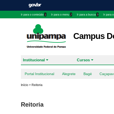
Ir para o conteúdo
1
Ir para o menu
2
Ir para a busca
3
Ir para 
Campus Do
Institucional
Cursos
Portal Institucional
Alegrete
Bagé
Caçapav
Início
>
Reitoria
Reitoria