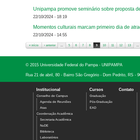
Unipampa promove seminário sobre proposta d
22/10/2024 - 18:19
Momentos culturais marcam primeiro dia de atr
22/10/2024 - 14:55
« início
‹ anterior
…
5
6
7
8
9
10
11
12
13
…
Páginas
© 2015 Universidade Federal do Pampa - UNIPAMPA
Rua 21 de abril, 80 - Bairro São Gregório - Dom Pedrito, RS -
Institucional
Cursos
Contato
Conselho de Campus
Graduação
Agenda de Reuniões
Pós-Graduação
Atas
EAD
Coordenação Acadêmica
Secretaria Acadêmica
NuDE
Biblioteca
Laboratórios