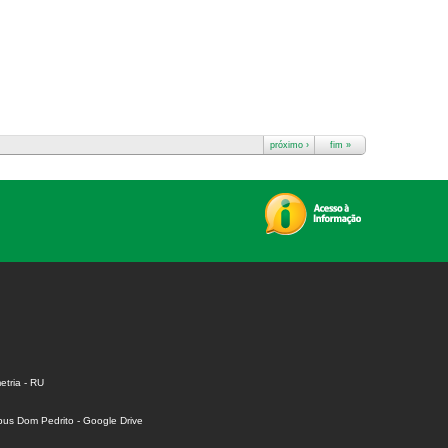
próximo ›
fim »
tria - RU
us Dom Pedrito - Google Drive