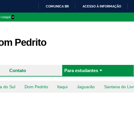
Pular
COMUNICA BR
ACESSO À INFORMAÇÃO
para o
IR
o rodapé
4
conteúdo
PARA
principal
O
CONTEÚDO
m Pedrito
Contato
Para estudantes
a do Sul
Dom Pedrito
Itaqui
Jaguarão
Santana do Liv