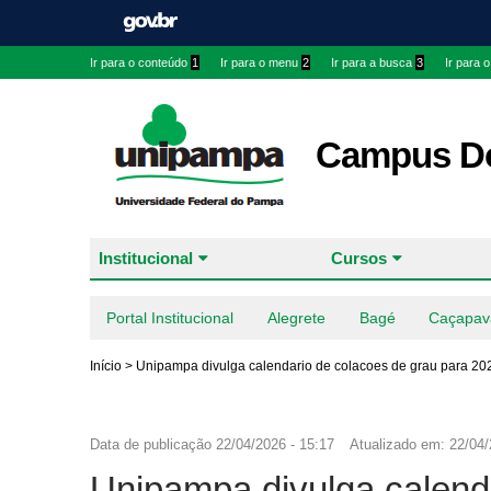
Ir para o conteúdo
1
Ir para o menu
2
Ir para a busca
3
Ir para 
Campus Do
Institucional
Cursos
Portal Institucional
Alegrete
Bagé
Caçapav
Início
>
Unipampa divulga calendario de colacoes de grau para 2
Data de publicação
22/04/2026 - 15:17
Atualizado em:
22/04/
Unipampa divulga calend