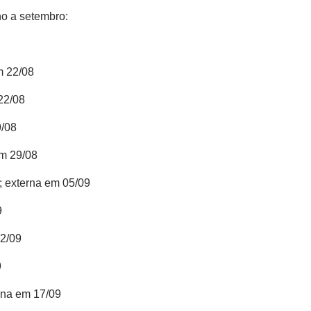
ho a setembro:
7
m 22/08
 22/08
9/08
em 29/08
9; externa em 05/09
9
12/09
9
erna em 17/09