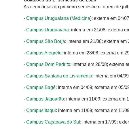
As cerimônias do primeiro semestre ocorrem de jul
-
Campus Uruguaiana
(
Medicina
): externa em 04/0
-
Campus Uruguaiana
: interna em 21/08; externa e
-
Campus São Borja
: interna em 21/08; externa em
-
Campus Alegrete
: interna em 28/08; externa em 2
-
Campus Dom Pedrito
: interna em 28/08; externa 
-
Campus Santana do Livramento
: interna em 04/0
-
Campus Bagé
: interna em 04/09; externa em 05/0
-
Campus Jaguarão
: interna em 11/09; externa em 
-
Campus Itaqui
: interna em 11/09; externa em 11/0
-
Campus Caçapava do Sul
: interna em 17/09; ext