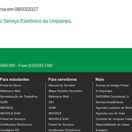
erna em 06/03/2027
e Serviço Eletrônico da Unipampa
.
 96450-000 - Fone (53)3243-7300
Para estudantes
Para servidores
Mais
Portal do Aluno
Manual do Servidor
Acesso ao Antigo Portal
Biblioteca Web
Mapa Horários Docentes
A Unipampa
Normalização de Trabalhos
Biblioteca Web
DATERRA Consultoria Jr.
GURI
SEI
Normas Acadêmicas
MOODLE
GURI
Agendar cadastro de Biome
MOODLE EAD
MOODLE
Agendar uso de Sala
Painel de Serviços
MOODLE EAD
Controle de compras Camp
Certificados Eletrônicos
Painel de Serviços
Disponibilidade de Salas
Cardápios RU
Certificados Eletrônicos
Estágios