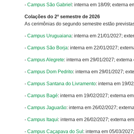
-
Campus São Gabriel
: interna em 18/09; externa e
Colações do 2º semestre de 2026
As cerimônias do segundo semestre estão previstas
-
Campus Uruguaiana
: interna em 21/01/2027; ext
-
Campus São Borja
: interna em 22/01/2027; exter
-
Campus Alegrete
: interna em 29/01/2027; extern
-
Campus Dom Pedrito
: interna em 29/01/2027; ex
-
Campus Santana do Livramento
: interna em 19/0
-
Campus Bagé
: interna em 19/02/2027; externa e
-
Campus Jaguarão
: interna em 26/02/2027; exter
-
Campus Itaqui
: interna em 26/02/2027; externa e
-
Campus Caçapava do Sul
: interna em 05/03/2027