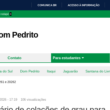
Pular
COMUNICA BR
ACESSO À INFORMAÇÃO
para o
IR
o rodapé
4
conteúdo
PARA
principal
O
CONTEÚDO
m Pedrito
Contato
Para estudantes
a do Sul
Dom Pedrito
Itaqui
Jaguarão
Santana do Liv
0261 e 20262
2026 - 17:19
106 visualizações
ário de colações de grau para