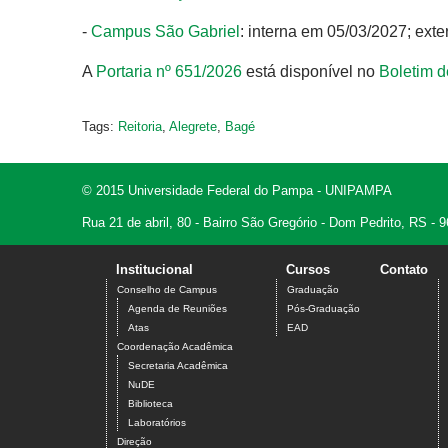
-
Campus São Gabriel
: interna em 05/03/2027; ext
A
Portaria nº 651/2026
está disponível no
Boletim d
Tags:
Reitoria
,
Alegrete
,
Bagé
© 2015 Universidade Federal do Pampa - UNIPAMPA
Rua 21 de abril, 80 - Bairro São Gregório - Dom Pedrito, RS -
Institucional
Cursos
Contato
Conselho de Campus
Graduação
Agenda de Reuniões
Pós-Graduação
Atas
EAD
Coordenação Acadêmica
Secretaria Acadêmica
NuDE
Biblioteca
Laboratórios
Direção