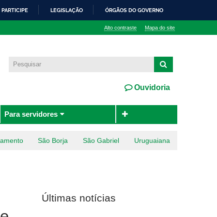
PARTICIPE
LEGISLAÇÃO
ÓRGÃOS DO GOVERNO
Alto contraste
Mapa do site
Ouvidoria
Para servidores
ramento
São Borja
São Gabriel
Uruguaiana
Últimas notícias
de