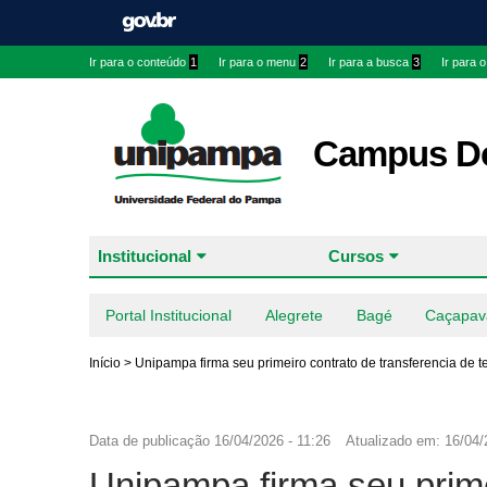
Ir para o conteúdo
1
Ir para o menu
2
Ir para a busca
3
Ir para 
Campus Do
Institucional
Cursos
Portal Institucional
Alegrete
Bagé
Caçapav
Início
>
Unipampa firma seu primeiro contrato de transferencia de t
Data de publicação
16/04/2026 - 11:26
Atualizado em:
16/04/
Unipampa firma seu prime