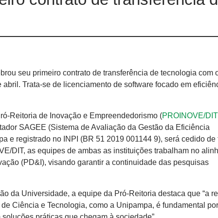
u seu primeiro contrato de transferência de tecnologia com o 
abril. Trata-se de licenciamento de software focado em eficiên
Pró-Reitoria de Inovação e Empreendedorismo (
PROINOVE/DIT
utador SAGEE (Sistema de Avaliação da Gestão da Eficiência
pa e registrado no INPI (BR 51 2019 001144 9), será cedido de
VE/DIT, as equipes de ambas as instituições trabalham no ali
ação (PD&I), visando garantir a continuidade das pesquisas
ão da Universidade, a equipe da Pró-Reitoria destaca que “a r
o de Ciência e Tecnologia, como a Unipampa, é fundamental po
m soluções práticas que chegam à sociedade”.