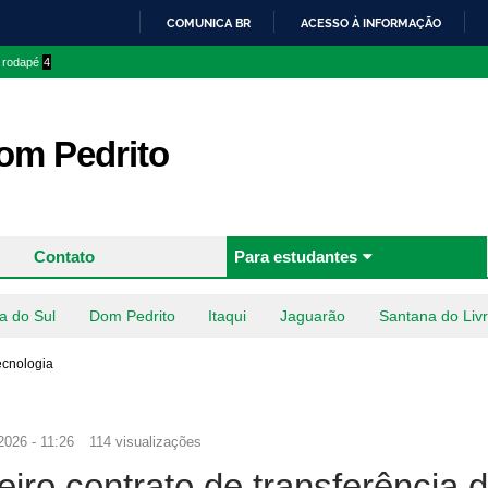
Pular
COMUNICA BR
ACESSO À INFORMAÇÃO
para o
IR
o rodapé
4
conteúdo
PARA
principal
O
CONTEÚDO
m Pedrito
Contato
Para estudantes
a do Sul
Dom Pedrito
Itaqui
Jaguarão
Santana do Liv
ecnologia
2026 - 11:26
114 visualizações
iro contrato de transferência 