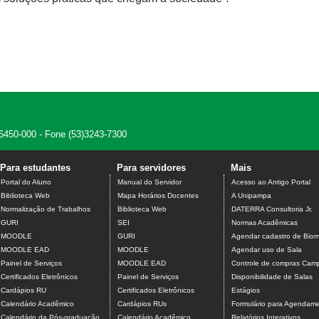
 96450-000 - Fone (53)3243-7300
Para estudantes
Para servidores
Mais
Portal do Aluno
Manual do Servidor
Acesso ao Antigo Portal
Biblioteca Web
Mapa Horários Docentes
A Unipampa
Normalização de Trabalhos
Biblioteca Web
DATERRA Consultoria Jr.
GURI
SEI
Normas Acadêmicas
MOODLE
GURI
Agendar cadastro de Biome
MOODLE EAD
MOODLE
Agendar uso de Sala
Painel de Serviços
MOODLE EAD
Controle de compras Camp
Certificados Eletrônicos
Painel de Serviços
Disponibilidade de Salas
Cardápios RU
Certificados Eletrônicos
Estágios
Calendário Acadêmico
Cardápios RUs
Formulário para Agendamen
Calendário da Pós-graduação
Calendário Acadêmico
Relatórios Interativos