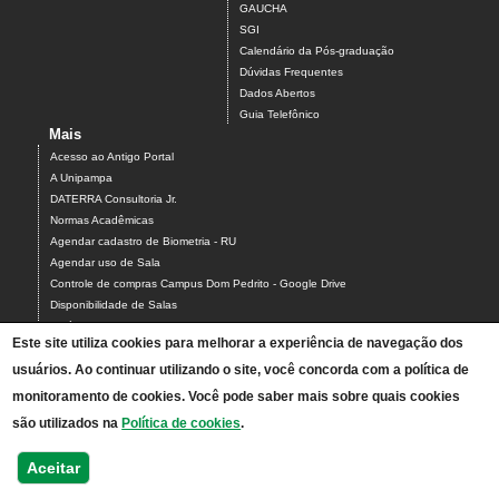
GAUCHA
SGI
Calendário da Pós-graduação
Dúvidas Frequentes
Dados Abertos
Guia Telefônico
Mais
Acesso ao Antigo Portal
A Unipampa
DATERRA Consultoria Jr.
Normas Acadêmicas
Agendar cadastro de Biometria - RU
Agendar uso de Sala
Controle de compras Campus Dom Pedrito - Google Drive
Disponibilidade de Salas
Estágios
Este site utiliza cookies para melhorar a experiência de navegação dos
Formulário para Agendamento do Laboratório de Informática
usuários. Ao continuar utilizando o site, você concorda com a política de
Relatórios Interativos
Relatórios de Gestão
monitoramento de cookies. Você pode saber mais sobre quais cookies
Calendário Acadêmico - Graduação
são utilizados na
Política de cookies
.
Calendário Acadêmico - Pós-graduação
Pesquisa de Satisfação - RU
Aceitar
Mapa