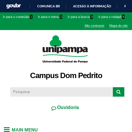
Pular
COMUNICA BR
ACESSO À INFORMAÇÃO
PART
para o
IR
Ir para o conteúdo
1
Ir para o menu
2
Ir para a busca
3
Ir para o rodapé
4
conteúdo
PARA
principal
Alto contraste
Mapa do site
O
CONTEÚDO
Campus Dom Pedrito
Ouvidoria
MAIN MENU