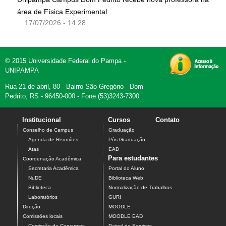
área de Física Experimental
17/07/2026 - 14:28
© 2015 Universidade Federal do Pampa -
UNIPAMPA
Rua 21 de abril, 80 - Bairro São Gregório - Dom
Pedrito, RS - 96450-000 - Fone (53)3243-7300
Institucional
Cursos
Contato
Conselho de Campus
Graduação
Agenda de Reuniões
Pós-Graduação
Atas
EAD
Para estudantes
Coordenação Acadêmica
Secretaria Acadêmica
Portal do Aluno
NuDE
Biblioteca Web
Biblioteca
Normalização de Trabalhos
Laboratórios
GURI
Direção
MOODLE
Comissões locais
MOODLE EAD
Comissão de Concursos
Painel de Serviços