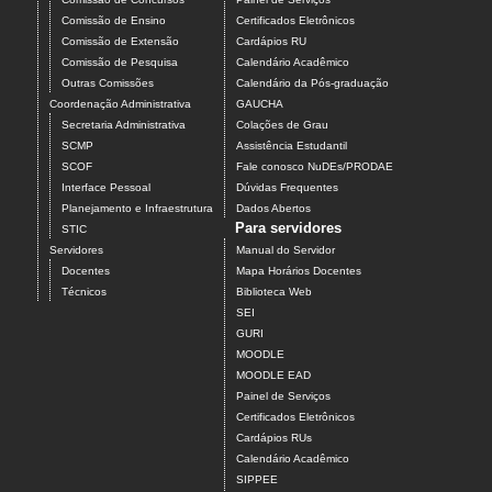
Comissão de Ensino
Certificados Eletrônicos
Comissão de Extensão
Cardápios RU
Comissão de Pesquisa
Calendário Acadêmico
Outras Comissões
Calendário da Pós-graduação
Coordenação Administrativa
GAUCHA
Secretaria Administrativa
Colações de Grau
SCMP
Assistência Estudantil
SCOF
Fale conosco NuDEs/PRODAE
Interface Pessoal
Dúvidas Frequentes
Planejamento e Infraestrutura
Dados Abertos
Para servidores
STIC
Servidores
Manual do Servidor
Docentes
Mapa Horários Docentes
Técnicos
Biblioteca Web
SEI
GURI
MOODLE
MOODLE EAD
Painel de Serviços
Certificados Eletrônicos
Cardápios RUs
Calendário Acadêmico
SIPPEE