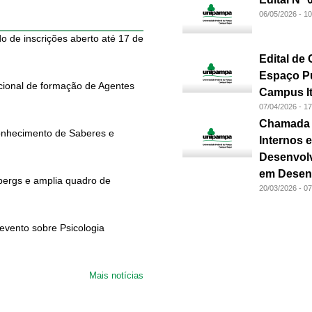
06/05/2026 - 10
o de inscrições aberto até 17 de
Edital de
Espaço Pú
cional de formação de Agentes
Campus It
07/04/2026 - 17
Chamada p
conhecimento de Saberes e
Internos 
Desenvolv
em Desen
pergs e amplia quadro de
20/03/2026 - 07
 evento sobre Psicologia
Mais notícias