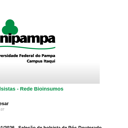
sistas - Rede Bioinsumos
esar
:07
 01/2026 - Seleção de bolsista de Pós-Doutorado