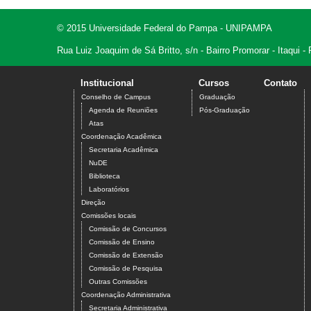
© 2015 Universidade Federal do Pampa - UNIPAMPA
Rua Luiz Joaquim de Sá Britto, s/n - Bairro Promorar - Itaqui
Institucional
Cursos
Contato
Conselho de Campus
Graduação
Agenda de Reuniões
Pós-Graduação
Atas
Coordenação Acadêmica
Secretaria Acadêmica
NuDE
Biblioteca
Laboratórios
Direção
Comissões locais
Comissão de Concursos
Comissão de Ensino
Comissão de Extensão
Comissão de Pesquisa
Outras Comissões
Coordenação Administrativa
Secretaria Administrativa