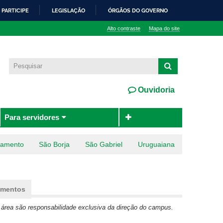
PARTICIPE
LEGISLAÇÃO
ÓRGÃOS DO GOVERNO
Alto contraste
Mapa do site
Ouvidoria
Para servidores
ramento
São Borja
São Gabriel
Uruguaiana
a)
mentos
área são responsabilidade exclusiva da direção do campus.