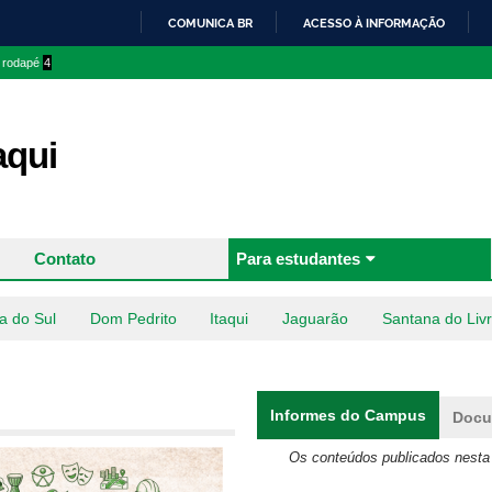
Pular
COMUNICA BR
ACESSO À INFORMAÇÃO
para o
IR
o rodapé
4
conteúdo
PARA
principal
O
CONTEÚDO
aqui
Contato
Para estudantes
a do Sul
Dom Pedrito
Itaqui
Jaguarão
Santana do Liv
Informes do Campus
(aba ativ
Docu
Os conteúdos publicados nesta 