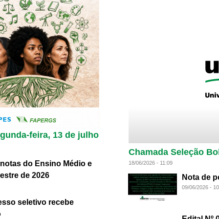
unda-feira, 13 de julho
Chamada Seleção Bol
 notas do Ensino Médio e
18/06/2026 - 11:09
stre de 2026
Nota de p
09/06/2026 - 10
so seletivo recebe
o
Edital Nº