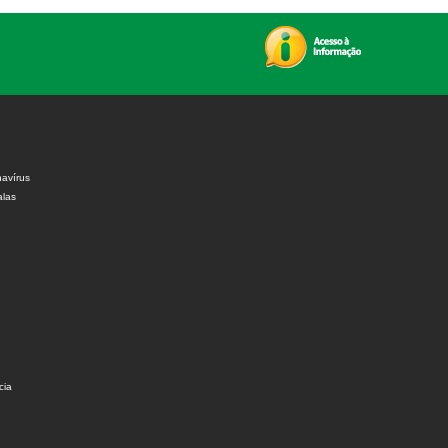
avírus
alas
cia