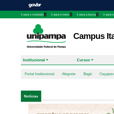
Ir para o conteúdo
1
Ir para o menu
2
Ir para a busca
3
Ir para 
Campus It
Institucional
Cursos
Portal Institucional
Alegrete
Bagé
Caçapav
Notícias