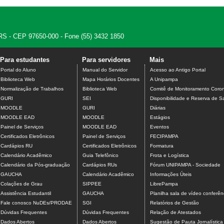
 - RS - CEP 97650-000 - Fone (55) 3432 1850
Para estudantes
Para servidores
Mais
Portal do Aluno
Manual do Servidor
Acesso ao Antigo Portal
Biblioteca Web
Mapa Horários Docentes
A Unipampa
Normalização de Trabalhos
Biblioteca Web
Comitê de Monitoramento Coron
GURI
SEI
Disponibilidade e Reserva de S
MOODLE
GURI
Diárias
MOODLE EAD
MOODLE
Estágios
Painel de Serviços
MOODLE EAD
Eventos
Certificados Eletrônicos
Painel de Serviços
FECIPAMPA
Cardápios RU
Certificados Eletrônicos
Formatura
Calendário Acadêmico
Guia Telefônico
Frota e Logística
Calendário da Pós-graduação
Cardápios RUs
Fórum UNIPAMPA - Sociedade
GAUCHA
Calendário Acadêmico
Informações Úteis
Colações de Grau
SIPPEE
LibrePampa
Assistência Estudantil
GAUCHA
Planilha sala de vídeo conferên
Fale conosco NuDEs/PRODAE
SGI
Relatórios de Gestão
Dúvidas Frequentes
Dúvidas Frequentes
Relação de Atestados
Dados Abertos
Dados Abertos
Sugestão de Pauta Jornalística