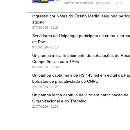
Notícia em destaque |
12/06/2026 - 14:22
Ingresso por Notas do Ensino Médio: segundo períod
agosto
07/08/2026 - 16:23
Servidores da Unipampa participam de curso interna
de Paz
07/08/2026 - 15:13
Unipampa inicia recebimento de solicitações de Re
Competências para TAEs
05/08/2026 - 16:38
Unipampa capta mais de R$ 443 mil em edital da Fa
bolsistas de produtividade do CNPq
24/07/2026 - 10:24
Unipampa lança capítulo de livro em participação de
Organizacional e do Trabalho
21/07/2026 - 11:36