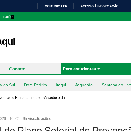
Pular
COMUNICA BR
ACESSO À INFORMAÇÃO
para o
IR
o rodapé
4
conteúdo
PARA
principal
O
CONTEÚDO
aqui
Contato
Para estudantes
a do Sul
Dom Pedrito
Itaqui
Jaguarão
Santana do Liv
evencao e Enfrentamento do Assedio e da
026 - 16:22
95 visualizações
l do Plano Setorial de Prevenç