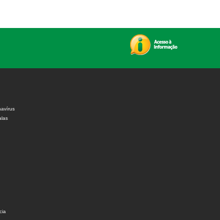
avírus
alas
cia