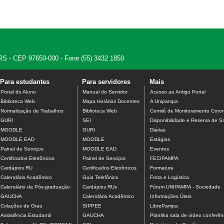
 - RS - CEP 97650-000 - Fone (55) 3432 1850
Para estudantes
Para servidores
Mais
Portal do Aluno
Manual do Servidor
Acesso ao Antigo Portal
Biblioteca Web
Mapa Horários Docentes
A Unipampa
Normalização de Trabalhos
Biblioteca Web
Comitê de Monitoramento Coron
GURI
SEI
Disponibilidade e Reserva de S
MOODLE
GURI
Diárias
MOODLE EAD
MOODLE
Estágios
Painel de Serviços
MOODLE EAD
Eventos
Certificados Eletrônicos
Painel de Serviços
FECIPAMPA
Cardápios RU
Certificados Eletrônicos
Formatura
Calendário Acadêmico
Guia Telefônico
Frota e Logística
Calendário da Pós-graduação
Cardápios RUs
Fórum UNIPAMPA - Sociedade
GAUCHA
Calendário Acadêmico
Informações Úteis
Colações de Grau
SIPPEE
LibrePampa
Assistência Estudantil
GAUCHA
Planilha sala de vídeo conferên