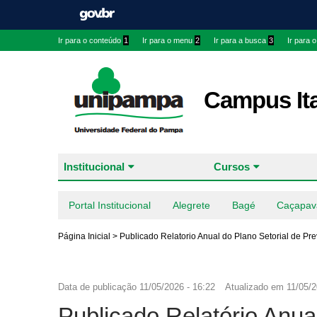
Ir para o conteúdo
1
Ir para o menu
2
Ir para a busca
3
Ir para 
Campus It
Institucional
Cursos
Portal Institucional
Alegrete
Bagé
Caçapav
Página Inicial
>
Publicado Relatorio Anual do Plano Setorial de Pr
Data de publicação
11/05/2026 - 16:22
Atualizado em
11/05/2
Publicado Relatório Anua