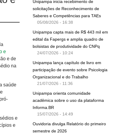
Unipampa inicia recebimento de
solicitações de Reconhecimento de
Saberes e Competências para TAEs
05/08/2026 - 16:38
Unipampa capta mais de R$ 443 mil em
edital da Fapergs e amplia quadro de
da
bolsistas de produtividade do CNPq
o e
24/07/2026 - 10:24
ção e de
Unipampa lança capítulo de livro em
sédio na
participação de evento sobre Psicologia
Organizacional e do Trabalho
21/07/2026 - 11:36
da saúde
 e
Unipampa orienta comunidade
pró-
acadêmica sobre o uso da plataforma
Informa.BR
15/07/2026 - 14:49
sédios e
Ouvidoria divulga Relatório do primeiro
cípios e
semestre de 2026