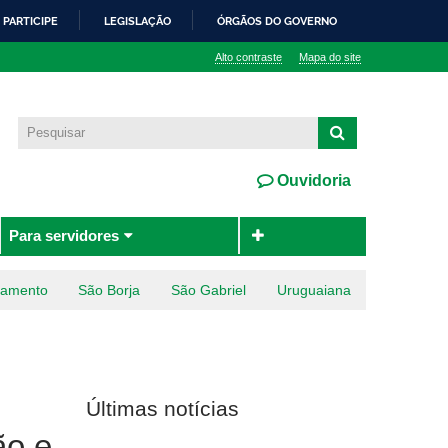
PARTICIPE
LEGISLAÇÃO
ÓRGÃOS DO GOVERNO
Alto contraste
Mapa do site
Ouvidoria
Para servidores
ramento
São Borja
São Gabriel
Uruguaiana
Últimas notícias
ão e