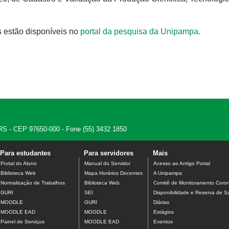
s estão disponíveis no
portal da pesquisa da Unipampa
.
 - RS - CEP 97650-000 - Fone (55) 3432 1850
Para estudantes
Para servidores
Mais
Portal do Aluno
Manual do Servidor
Acesso ao Antigo Portal
Biblioteca Web
Mapa Horários Docentes
A Unipampa
Normalização de Trabalhos
Biblioteca Web
Comitê de Monitoramento Coron
GURI
SEI
Disponibilidade e Reserva de S
MOODLE
GURI
Diárias
MOODLE EAD
MOODLE
Estágios
Painel de Serviços
MOODLE EAD
Eventos