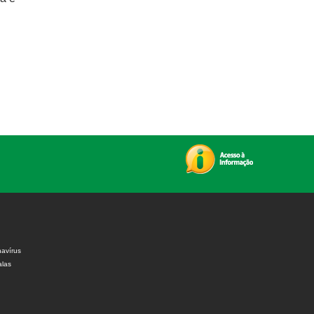
avírus
alas