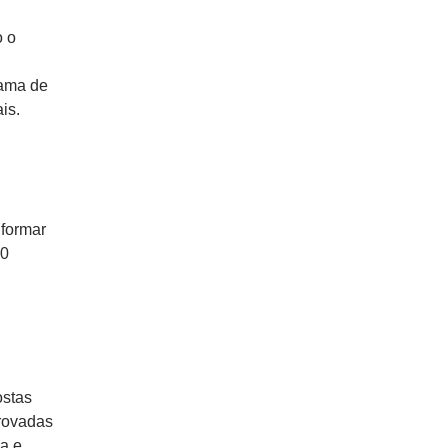
o o
rama de
is.
 formar
00
ostas
rovadas
a e