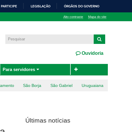
PARTICIPE
LEGISLAÇÃO
ÓRGÃOS DO GOVERNO
Alto contraste
Mapa do site
Ouvidoria
Para servidores
ramento
São Borja
São Gabriel
Uruguaiana
Últimas notícias
ca