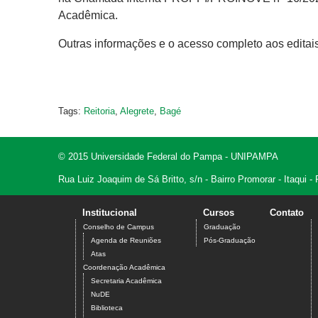
Acadêmica.
Outras informações e o acesso completo aos editai
Tags:
Reitoria
,
Alegrete
,
Bagé
© 2015 Universidade Federal do Pampa - UNIPAMPA
Rua Luiz Joaquim de Sá Britto, s/n - Bairro Promorar - Itaqui
Institucional
Cursos
Contato
Conselho de Campus
Graduação
Agenda de Reuniões
Pós-Graduação
Atas
Coordenação Acadêmica
Secretaria Acadêmica
NuDE
Biblioteca