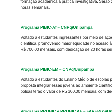
formação acadêmica à prática investigativa. Serão
horas semanais.
Programa PIBIC-Af – CNPq/Unipampa
Voltado a estudantes ingressantes por meio de açõe
científica, promovendo maior equidade no acesso à
R$ 700,00 mensais, com dedicação de 20 horas se
Programa PIBIC-EM – CNPq/Unipampa
Voltado a estudantes do Ensino Médio de escolas pú
proposta integrar esses jovens ao ambiente científi
bolsas terão o valor de R$ 300,00 mensais, com de
Programa PROBIC e PROBIC AF – FAPERGS/U