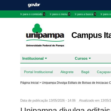
Ir para o conteúdo
1
Ir para o menu
2
Ir para a busca
3
Ir para 
Campus It
Institucional
Cursos
Portal Institucional
Alegrete
Bagé
Caçapav
Página Inicial
>
Unipampa Divulga Editais de Bolsas de Iniciacao C
Data de publicação
13/05/2026 - 14:06
Atualizado em
13/05/2
Unipampa divulga editais 