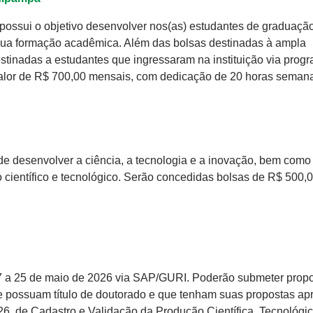
possui o objetivo desenvolver nos(as) estudantes de graduaçã
 sua formação acadêmica. Além das bolsas destinadas à ampla
stinadas a estudantes que ingressaram na instituição via prog
valor de R$ 700,00 mensais, com dedicação de 20 horas semana
de desenvolver a ciência, a tecnologia e a inovação, bem como
científico e tecnológico. Serão concedidas bolsas de R$ 500,
7 a 25 de maio de 2026 via SAP/GURI. Poderão submeter prop
 possuam título de doutorado e que tenham suas propostas ap
de Cadastro e Validação da Produção Científica, Tecnológic