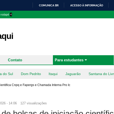
Pular
COMUNICA BR
ACESSO À INFORMAÇÃO
para o
IR
o rodapé
4
conteúdo
PARA
principal
O
CONTEÚDO
aqui
Contato
Para estudantes
a do Sul
Dom Pedrito
Itaqui
Jaguarão
Santana do Liv
ientifica Cnpq e Fapergs e Chamada Interna Pro Ic
026 - 14:06
127 visualizações
de bolsas de iniciação científi