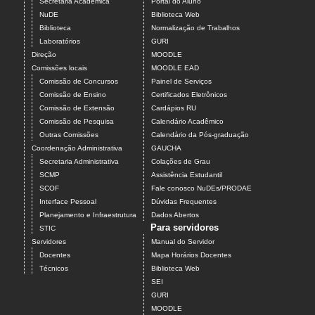
Secretaria Acadêmica
Portal do Aluno
NuDE
Biblioteca Web
Biblioteca
Normalização de Trabalhos
Laboratórios
GURI
Direção
MOODLE
Comissões locais
MOODLE EAD
Comissão de Concursos
Painel de Serviços
Comissão de Ensino
Certificados Eletrônicos
Comissão de Extensão
Cardápios RU
Comissão de Pesquisa
Calendário Acadêmico
Outras Comissões
Calendário da Pós-graduação
Coordenação Administrativa
GAUCHA
Secretaria Administrativa
Colações de Grau
SCMP
Assistência Estudantil
SCOF
Fale conosco NuDEs/PRODAE
Interface Pessoal
Dúvidas Frequentes
Planejamento e Infraestrutura
Dados Abertos
Para servidores
STIC
Servidores
Manual do Servidor
Docentes
Mapa Horários Docentes
Técnicos
Biblioteca Web
SEI
GURI
MOODLE