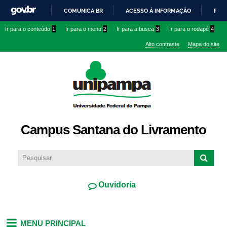
Pular
COMUNICA BR
ACESSO À INFORMAÇÃO
PART
para o
IR
Ir para o conteúdo
1
Ir para o menu
2
Ir para a busca
3
Ir para o rodapé
4
conteúdo
PARA
principal
Alto contraste
Mapa do site
O
CONTEÚDO
Campus Santana do Livramento
Ouvidoria
MENU PRINCIPAL