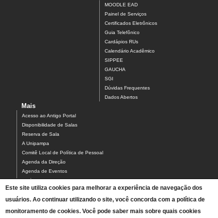
MOODLE EAD
Painel de Serviços
Certificados Eletrônicos
Guia Telefônico
Cardápios RUs
Calendário Acadêmico
SIPPEE
GAUCHA
SGI
Dúvidas Frequentes
Dados Abertos
Mais
Acesso ao Antigo Portal
Disponibilidade de Salas
Reserva de Sala
A Unipampa
Comitê Local de Política de Pessoal
Agenda da Direção
Agenda de Eventos
Estágios
Este site utiliza cookies para melhorar a experiência de navegação dos
Relatório de Gestão
Infraestrutura do Campus
usuários. Ao continuar utilizando o site, você concorda com a política de
NEABI
monitoramento de cookies. Você pode saber mais sobre quais cookies
Pautas Conselho