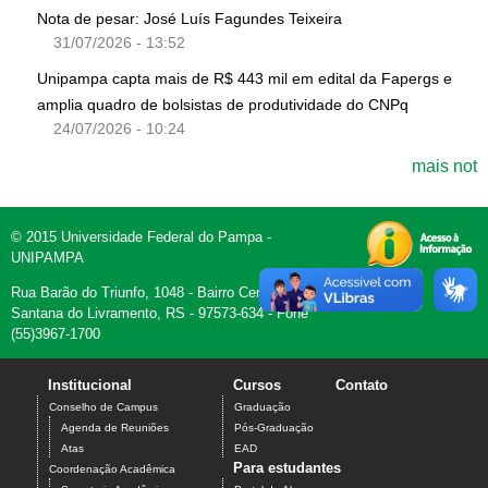
Nota de pesar: José Luís Fagundes Teixeira
31/07/2026 - 13:52
Unipampa capta mais de R$ 443 mil em edital da Fapergs e
amplia quadro de bolsistas de produtividade do CNPq
24/07/2026 - 10:24
mais not
© 2015 Universidade Federal do Pampa -
UNIPAMPA
Rua Barão do Triunfo, 1048 - Bairro Centro -
Santana do Livramento, RS - 97573-634 - Fone
(55)3967-1700
Institucional
Cursos
Contato
Conselho de Campus
Graduação
Agenda de Reuniões
Pós-Graduação
Atas
EAD
Para estudantes
Coordenação Acadêmica