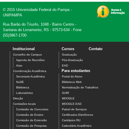
© 2015 Universidade Federal do Pampa -
UNIPAMPA
Rua Barão do Triunfo, 1048 - Bairro Centro -
Santana do Livramento, RS - 97573-634 - Fone
(55)3967-1700
Institucional
Cursos
Contato
Conselho de Campus
Graduação
Agenda de Reuniões
Pós-Graduação
Atas
EAD
Para estudantes
Coordenação Acadêmica
Secretaria Acadêmica
Portal do Aluno
NuDE
Biblioteca Web
Biblioteca
Normalização de Trabalhos
Laboratórios
GURI
Direção
MOODLE
Comissões locais
MOODLE EAD
Comissão de Concursos
Painel de Serviços
Comissão de Ensino
Certificados Eletrônicos
Comissão de Extensão
Cardápios RU
Comissão de Pesquisa
Calendário Acadêmico