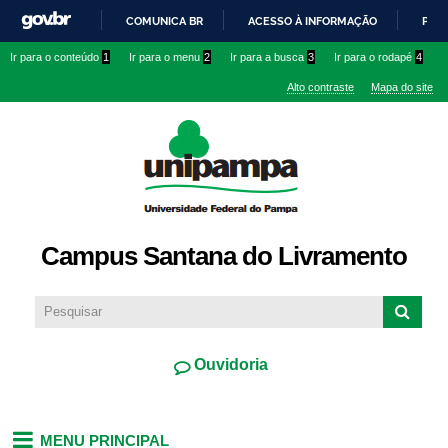
Pular
COMUNICA BR
ACESSO À INFORMAÇÃO
PART
para o
IR
Ir para o conteúdo
1
Ir para o menu
2
Ir para a busca
3
Ir para o rodapé
4
conteúdo
PARA
principal
Alto contraste
Mapa do site
O
CONTEÚDO
Campus Santana do Livramento
Ouvidoria
MENU PRINCIPAL