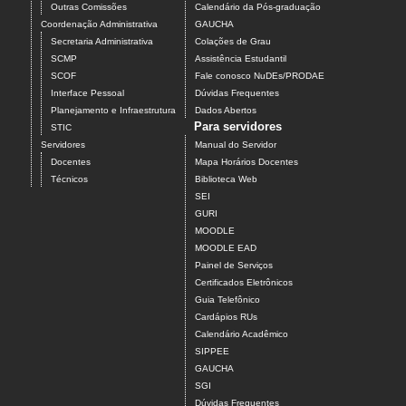
Outras Comissões
Calendário da Pós-graduação
Coordenação Administrativa
GAUCHA
Secretaria Administrativa
Colações de Grau
SCMP
Assistência Estudantil
SCOF
Fale conosco NuDEs/PRODAE
Interface Pessoal
Dúvidas Frequentes
Planejamento e Infraestrutura
Dados Abertos
Para servidores
STIC
Servidores
Manual do Servidor
Docentes
Mapa Horários Docentes
Técnicos
Biblioteca Web
SEI
GURI
MOODLE
MOODLE EAD
Painel de Serviços
Certificados Eletrônicos
Guia Telefônico
Cardápios RUs
Calendário Acadêmico
SIPPEE
GAUCHA
SGI
Dúvidas Frequentes