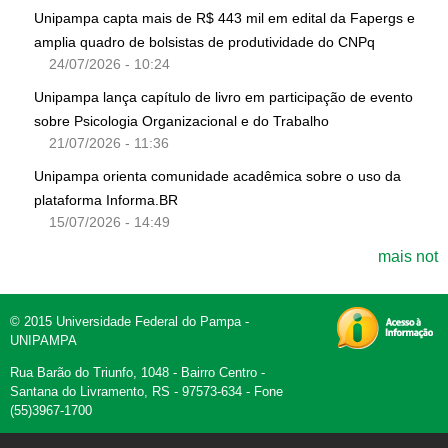
Unipampa capta mais de R$ 443 mil em edital da Fapergs e
amplia quadro de bolsistas de produtividade do CNPq
24/07/2026 - 10:24
Unipampa lança capítulo de livro em participação de evento
sobre Psicologia Organizacional e do Trabalho
21/07/2026 - 11:36
Unipampa orienta comunidade acadêmica sobre o uso da
plataforma Informa.BR
15/07/2026 - 14:49
mais not
© 2015 Universidade Federal do Pampa -
UNIPAMPA
Rua Barão do Triunfo, 1048 - Bairro Centro -
Santana do Livramento, RS - 97573-634 - Fone
(55)3967-1700