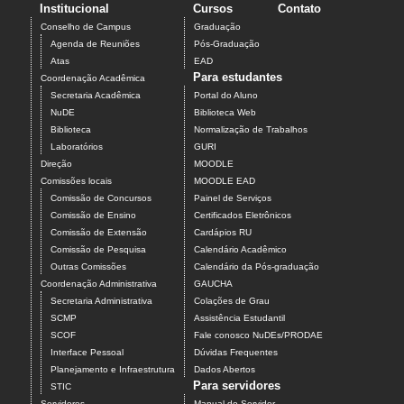
Institucional
Cursos
Contato
Conselho de Campus
Graduação
Agenda de Reuniões
Pós-Graduação
Atas
EAD
Para estudantes
Coordenação Acadêmica
Secretaria Acadêmica
Portal do Aluno
NuDE
Biblioteca Web
Biblioteca
Normalização de Trabalhos
Laboratórios
GURI
Direção
MOODLE
Comissões locais
MOODLE EAD
Comissão de Concursos
Painel de Serviços
Comissão de Ensino
Certificados Eletrônicos
Comissão de Extensão
Cardápios RU
Comissão de Pesquisa
Calendário Acadêmico
Outras Comissões
Calendário da Pós-graduação
Coordenação Administrativa
GAUCHA
Secretaria Administrativa
Colações de Grau
SCMP
Assistência Estudantil
SCOF
Fale conosco NuDEs/PRODAE
Interface Pessoal
Dúvidas Frequentes
Planejamento e Infraestrutura
Dados Abertos
Para servidores
STIC
Servidores
Manual do Servidor