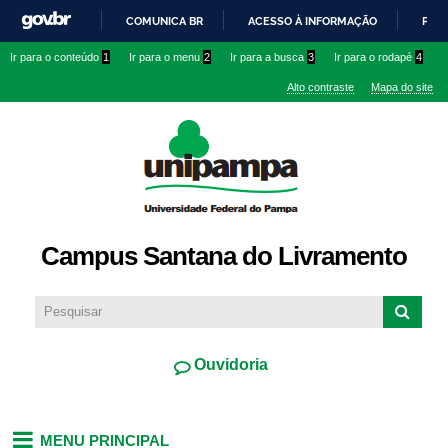
Pular
COMUNICA BR
ACESSO À INFORMAÇÃO
PART
para o
IR
Ir para o conteúdo
1
Ir para o menu
2
Ir para a busca
3
Ir para o rodapé
4
conteúdo
PARA
principal
Alto contraste
Mapa do site
O
CONTEÚDO
Campus Santana do Livramento
Ouvidoria
MENU PRINCIPAL