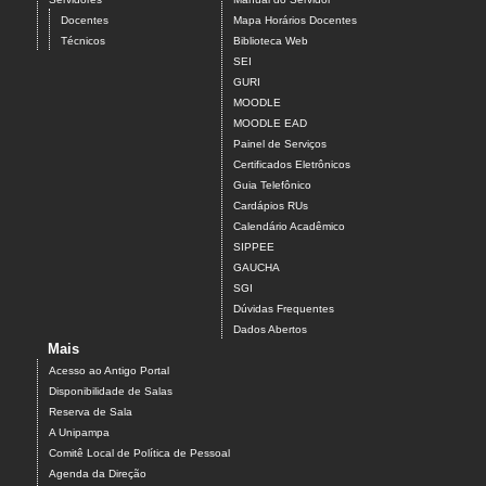
Docentes
Mapa Horários Docentes
Técnicos
Biblioteca Web
SEI
GURI
MOODLE
MOODLE EAD
Painel de Serviços
Certificados Eletrônicos
Guia Telefônico
Cardápios RUs
Calendário Acadêmico
SIPPEE
GAUCHA
SGI
Dúvidas Frequentes
Dados Abertos
Mais
Acesso ao Antigo Portal
Disponibilidade de Salas
Reserva de Sala
A Unipampa
Comitê Local de Política de Pessoal
Agenda da Direção