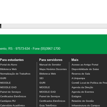
amento, RS - 97573-634 - Fone (55)3967-1700
Para estudantes
Para servidores
Mais
Portal do Aluno
Manual do Servidor
Acesso ao Antigo Portal
Biblioteca Web
Mapa Horários Docentes
Disponibilidade de Salas
Normalização de Trabalhos
Biblioteca Web
Reserva de Sala
GURI
SEI
A Unipampa
MOODLE
GURI
Comitê Local de Política de Pes
MOODLE EAD
MOODLE
Agenda da Direção
Painel de Serviços
MOODLE EAD
Agenda de Eventos
Certificados Eletrônicos
Painel de Serviços
Estágios
Cardápios RU
Certificados Eletrônicos
Relatório de Gestão
Calendário Acadêmico
Guia Telefônico
Infraestrutura do Campus