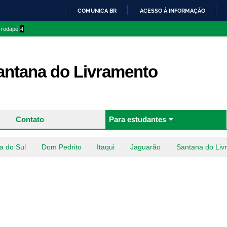
Pular
COMUNICA BR
ACESSO À INFORMAÇÃO
para o
IR
o rodapé
4
conteúdo
PARA
principal
O
CONTEÚDO
ntana do Livramento
Contato
Para estudantes
a do Sul
Dom Pedrito
Itaqui
Jaguarão
Santana do Liv