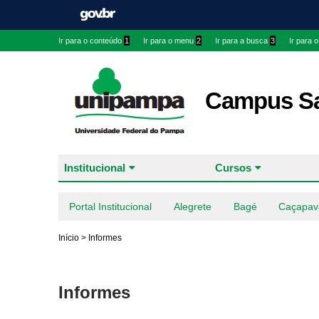
Ir para o conteúdo
1
Ir para o menu
2
Ir para a busca
3
Ir para 
Campus Sa
Institucional
Cursos
Portal Institucional
Alegrete
Bagé
Caçapav
Início
>
Informes
Informes