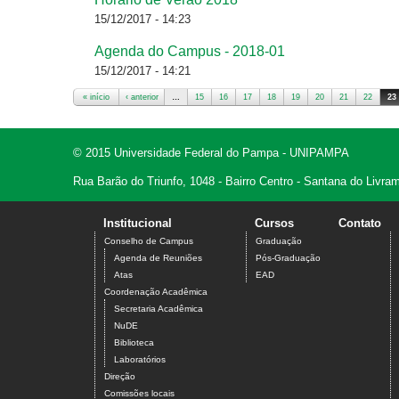
15/12/2017 - 14:23
Agenda do Campus - 2018-01
15/12/2017 - 14:21
« início
‹ anterior
…
15
16
17
18
19
20
21
22
23
© 2015 Universidade Federal do Pampa - UNIPAMPA
Rua Barão do Triunfo, 1048 - Bairro Centro - Santana do Livr
Institucional
Cursos
Contato
Conselho de Campus
Graduação
Agenda de Reuniões
Pós-Graduação
Atas
EAD
Coordenação Acadêmica
Secretaria Acadêmica
NuDE
Biblioteca
Laboratórios
Direção
Comissões locais