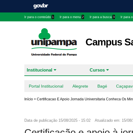
Ir para o conteúdo
1
Ir para o menu
2
Ir para a busca
3
Ir para 
Campus Sa
Institucional
Cursos
Portal Institucional
Alegrete
Bagé
Caçapav
Início
>
Certificacao E Apoio Jornada Universitaria Conheca Os Mi
Data de publicação
15/08/2025 - 15:02
Atualizado em:
15/08/
Certificação e apoio à jo