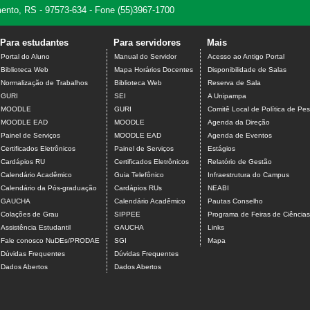
amento, RS - 97573-634 - Fone (55)3967-1700
Para estudantes
Para servidores
Mais
Portal do Aluno
Manual do Servidor
Acesso ao Antigo Portal
Biblioteca Web
Mapa Horários Docentes
Disponibilidade de Salas
Normalização de Trabalhos
Biblioteca Web
Reserva de Sala
GURI
SEI
A Unipampa
MOODLE
GURI
Comitê Local de Política de Pes
MOODLE EAD
MOODLE
Agenda da Direção
Painel de Serviços
MOODLE EAD
Agenda de Eventos
Certificados Eletrônicos
Painel de Serviços
Estágios
Cardápios RU
Certificados Eletrônicos
Relatório de Gestão
Calendário Acadêmico
Guia Telefônico
Infraestrutura do Campus
Calendário da Pós-graduação
Cardápios RUs
NEABI
GAUCHA
Calendário Acadêmico
Pautas Conselho
Colações de Grau
SIPPEE
Programa de Feiras de Ciência
Assistência Estudantil
GAUCHA
Links
Fale conosco NuDEs/PRODAE
SGI
Mapa
Dúvidas Frequentes
Dúvidas Frequentes
Dados Abertos
Dados Abertos