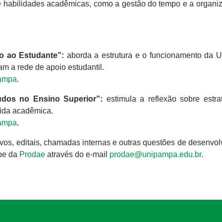
 de habilidades acadêmicas, como a gestão do tempo e a organi
o ao Estudante”:
aborda a estrutura e o funcionamento da 
am a rede de apoio estudantil.
ampa
.
dos no Ensino Superior”:
estimula a reflexão sobre estra
vida acadêmica.
ampa
.
tivos, editais, chamadas internas e outras questões de desenvo
ipe da
Prodae
através do e-mail
prodae@unipampa.edu.br
.