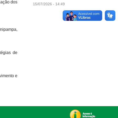
zação dos
15/07/2026 - 14:49
mais not
Unipampa,
tégias de
lvimento e