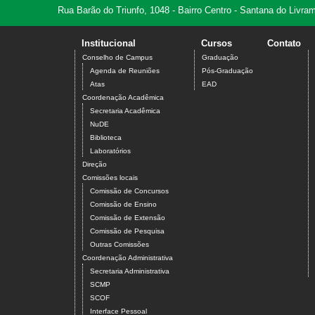
Rua Barão do Triunfo, 1048 - Bairro Centro - Santana do Livr
Institucional
Cursos
Contato
Conselho de Campus
Graduação
Agenda de Reuniões
Pós-Graduação
Atas
EAD
Coordenação Acadêmica
Secretaria Acadêmica
NuDE
Biblioteca
Laboratórios
Direção
Comissões locais
Comissão de Concursos
Comissão de Ensino
Comissão de Extensão
Comissão de Pesquisa
Outras Comissões
Coordenação Administrativa
Secretaria Administrativa
SCMP
SCOF
Interface Pessoal