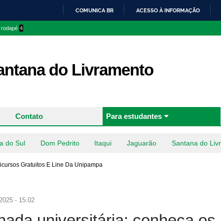
Pular
COMUNICA BR
ACESSO À INFORMAÇÃO
para o
IR
o rodapé
4
conteúdo
PARA
principal
O
CONTEÚDO
ntana do Livramento
Contato
Para estudantes
a do Sul
Dom Pedrito
Itaqui
Jaguarão
Santana do Liv
nicursos Gratuitos E Line Da Unipampa
2025 - 15:02
rnada universitária: conheça os