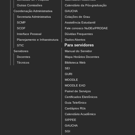
Outras Comissões
Calendário da Pós-graduação
Coordenação Administrativa
GAUCHA
Secretaria Administrativa
Colações de Grau
SCMP
Assistência Estudantil
SCOF
Fale conosco NuDEs/PRODAE
Interface Pessoal
Dúvidas Frequentes
Planejamento e Infraestrutura
Dados Abertos
Para servidores
STIC
Servidores
Manual do Servidor
Docentes
Mapa Horários Docentes
Técnicos
Biblioteca Web
SEI
GURI
MOODLE
MOODLE EAD
Painel de Serviços
Certificados Eletrônicos
Guia Telefônico
Cardápios RUs
Calendário Acadêmico
SIPPEE
GAUCHA
SGI