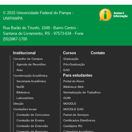
© 2015 Universidade Federal do Pampa -
UNIPAMPA
Rua Barão do Triunfo, 1048 - Bairro Centro -
Santana do Livramento, RS - 97573-634 - Fone
(55)3967-1700
Institucional
Cursos
Contato
Conselho de Campus
Graduação
Agenda de Reuniões
Pós-Graduação
Atas
EAD
Para estudantes
Coordenação Acadêmica
Secretaria Acadêmica
Portal do Aluno
NuDE
Biblioteca Web
Biblioteca
Normalização de Trabalhos
Laboratórios
GURI
Direção
MOODLE
Comissões locais
MOODLE EAD
Comissão de Concursos
Painel de Serviços
Comissão de Ensino
Certificados Eletrônicos
Comissão de Extensão
Cardápios RU
Comissão de Pesquisa
Calendário Acadêmico