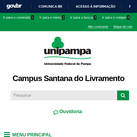
Pular
COMUNICA BR
ACESSO À INFORMAÇÃO
PART
para o
IR
Ir para o conteúdo
1
Ir para o menu
2
Ir para a busca
3
Ir para o rodapé
4
conteúdo
PARA
principal
Alto contraste
Mapa do site
O
CONTEÚDO
Campus Santana do Livramento
Ouvidoria
MENU PRINCIPAL