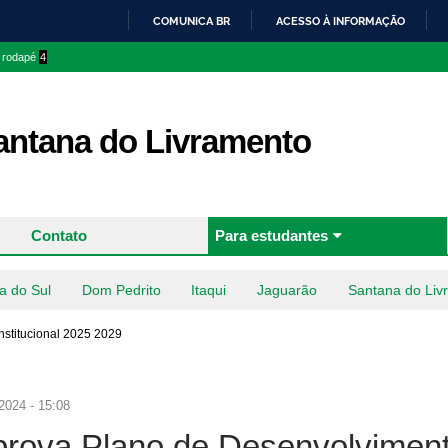
Pular
COMUNICA BR
ACESSO À INFORMAÇÃO
para o
IR
o rodapé
4
conteúdo
PARA
principal
O
CONTEÚDO
ntana do Livramento
Contato
Para estudantes
a do Sul
Dom Pedrito
Itaqui
Jaguarão
Santana do Liv
nstitucional 2025 2029
2024 - 15:08
aprova Plano de Desenvolvimen