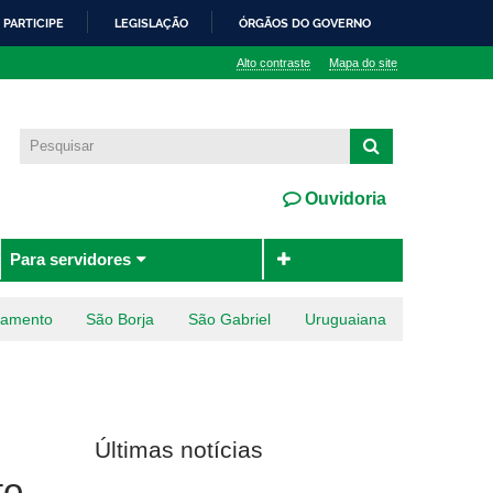
PARTICIPE
LEGISLAÇÃO
ÓRGÃOS DO GOVERNO
Alto contraste
Mapa do site
Ouvidoria
Para servidores
ramento
São Borja
São Gabriel
Uruguaiana
Últimas notícias
to