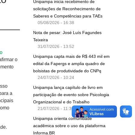
Unipampa inicia recebimento de
solicitações de Reconhecimento de
Saberes e Competências para TAEs
05/08/2026 - 16:38
Nota de pesar: José Luís Fagundes
Teixeira
31/07/2026 - 13:52
o
Unipampa capta mais de R$ 443 mil em
firmar o
edital da Fapergs e amplia quadro de
umento
bolsistas de produtividade do CNPq
24/07/2026 - 10:24
esso
Unipampa lança capítulo de livro em
para a
participação de evento sobre Psicologia
ncipais
Organizacional e do Trabalho
 como
21/07/2026 - 11:36
Unipampa orienta comunidade
acadêmica sobre o uso da plataforma
ade.
Informa.BR