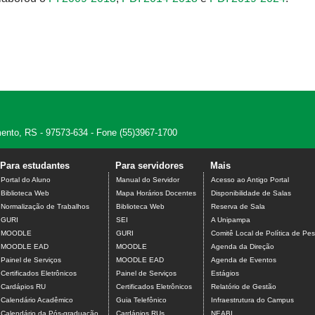
amento, RS - 97573-634 - Fone (55)3967-1700
Para estudantes
Para servidores
Mais
Portal do Aluno
Manual do Servidor
Acesso ao Antigo Portal
Biblioteca Web
Mapa Horários Docentes
Disponibilidade de Salas
Normalização de Trabalhos
Biblioteca Web
Reserva de Sala
GURI
SEI
A Unipampa
MOODLE
GURI
Comitê Local de Política de Pes
MOODLE EAD
MOODLE
Agenda da Direção
Painel de Serviços
MOODLE EAD
Agenda de Eventos
Certificados Eletrônicos
Painel de Serviços
Estágios
Cardápios RU
Certificados Eletrônicos
Relatório de Gestão
Calendário Acadêmico
Guia Telefônico
Infraestrutura do Campus
Calendário da Pós-graduação
Cardápios RUs
NEABI