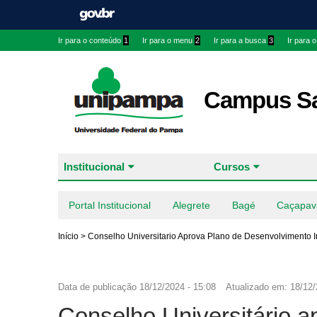
Ir para o conteúdo
1
Ir para o menu
2
Ir para a busca
3
Ir para 
Campus Sa
Institucional
Cursos
Portal Institucional
Alegrete
Bagé
Caçapav
Início
>
Conselho Universitario Aprova Plano de Desenvolvimento I
Data de publicação
18/12/2024 - 15:08
Atualizado em:
18/12/
Conselho Universitário 