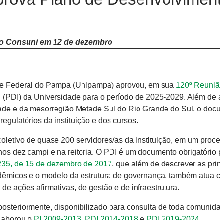
do Consuni em 12 de dezembro
e Federal do Pampa (Unipampa) aprovou, em sua
120ª Reuniã
l (PDI) da Universidade para o período de 2025-2029. Além de a
de e da mesorregião Metade Sul do Rio Grande do Sul, o doc
regulatórios da instituição e dos cursos.
coletivo de quase 200 servidores/as da Instituição, em um proc
s nos dez campi e na reitoria. O PDI é um documento obrigatório 
.235, de 15 de dezembro de 2017
, que além de descrever as pri
acadêmicos e o modelo da estrutura de governança, também atua
de ações afirmativas, de gestão e de infraestrutura.
posteriormente, disponibilizado para consulta de toda comunid
elaborou o
PI 2009-2013
,
PDI 2014-2018
e
PDI 2019-2024
.