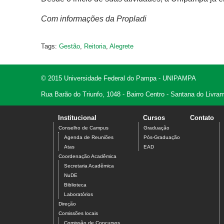
Com informações da Propladi
Tags:
Gestão
,
Reitoria
,
Alegrete
© 2015 Universidade Federal do Pampa - UNIPAMPA
Rua Barão do Triunfo, 1048 - Bairro Centro - Santana do Livr
Institucional
Cursos
Contato
Conselho de Campus
Graduação
Agenda de Reuniões
Pós-Graduação
Atas
EAD
Coordenação Acadêmica
Secretaria Acadêmica
NuDE
Biblioteca
Laboratórios
Direção
Comissões locais
Comissão de Concursos