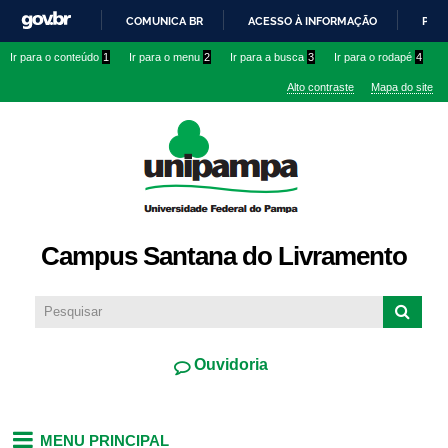
Pular
COMUNICA BR
ACESSO À INFORMAÇÃO
PART
para o
IR
Ir para o conteúdo
1
Ir para o menu
2
Ir para a busca
3
Ir para o rodapé
4
conteúdo
PARA
principal
Alto contraste
Mapa do site
O
CONTEÚDO
Campus Santana do Livramento
Ouvidoria
MENU PRINCIPAL