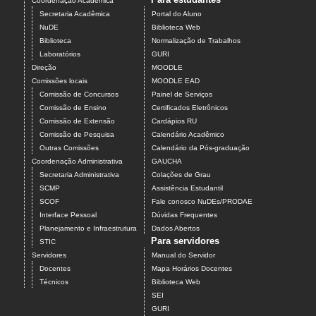
Coordenação Acadêmica
Secretaria Acadêmica
Portal do Aluno
NuDE
Biblioteca Web
Biblioteca
Normalização de Trabalhos
Laboratórios
GURI
Direção
MOODLE
Comissões locais
MOODLE EAD
Comissão de Concursos
Painel de Serviços
Comissão de Ensino
Certificados Eletrônicos
Comissão de Extensão
Cardápios RU
Comissão de Pesquisa
Calendário Acadêmico
Outras Comissões
Calendário da Pós-graduação
Coordenação Administrativa
GAUCHA
Secretaria Administrativa
Colações de Grau
SCMP
Assistência Estudantil
SCOF
Fale conosco NuDEs/PRODAE
Interface Pessoal
Dúvidas Frequentes
Planejamento e Infraestrutura
Dados Abertos
Para servidores
STIC
Servidores
Manual do Servidor
Docentes
Mapa Horários Docentes
Técnicos
Biblioteca Web
SEI
GURI