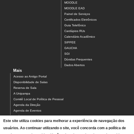
MOODLE
MOODLE EAD
Painel de Serviços
Certificados Eletrônicos
Guia Telefônico
Cardápios RUs
Calendário Acadêmico
SIPPEE
GAUCHA
SGI
Dúvidas Frequentes
Dados Abertos
Mais
Acesso ao Antigo Portal
Disponibilidade de Salas
Reserva de Sala
A Unipampa
Comitê Local de Política de Pessoal
Agenda da Direção
Agenda de Eventos
Estágios
Este site utiliza cookies para melhorar a experiência de navegação dos
Relatório de Gestão
usuários. Ao continuar utilizando o site, você concorda com a política de
Infraestrutura do Campus
NEABI