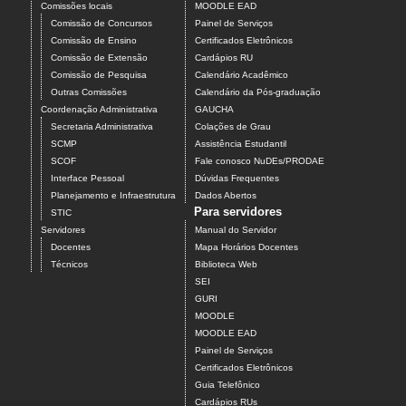
Comissões locais
MOODLE EAD
Comissão de Concursos
Painel de Serviços
Comissão de Ensino
Certificados Eletrônicos
Comissão de Extensão
Cardápios RU
Comissão de Pesquisa
Calendário Acadêmico
Outras Comissões
Calendário da Pós-graduação
Coordenação Administrativa
GAUCHA
Secretaria Administrativa
Colações de Grau
SCMP
Assistência Estudantil
SCOF
Fale conosco NuDEs/PRODAE
Interface Pessoal
Dúvidas Frequentes
Planejamento e Infraestrutura
Dados Abertos
Para servidores
STIC
Servidores
Manual do Servidor
Docentes
Mapa Horários Docentes
Técnicos
Biblioteca Web
SEI
GURI
MOODLE
MOODLE EAD
Painel de Serviços
Certificados Eletrônicos
Guia Telefônico
Cardápios RUs