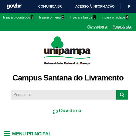
Pular
COMUNICA BR
ACESSO À INFORMAÇÃO
PART
para o
IR
Ir para o conteúdo
1
Ir para o menu
2
Ir para a busca
3
Ir para o rodapé
4
conteúdo
PARA
principal
Alto contraste
Mapa do site
O
CONTEÚDO
Campus Santana do Livramento
Ouvidoria
MENU PRINCIPAL