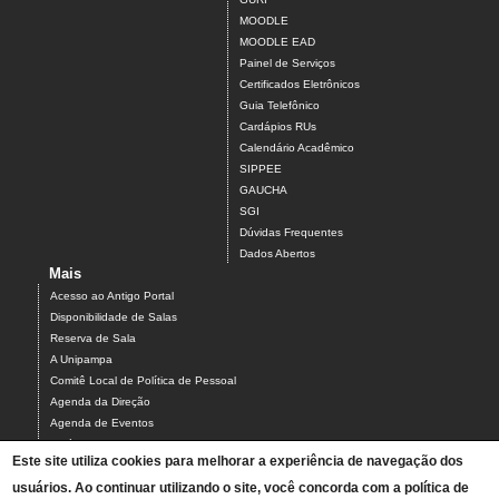
MOODLE
MOODLE EAD
Painel de Serviços
Certificados Eletrônicos
Guia Telefônico
Cardápios RUs
Calendário Acadêmico
SIPPEE
GAUCHA
SGI
Dúvidas Frequentes
Dados Abertos
Mais
Acesso ao Antigo Portal
Disponibilidade de Salas
Reserva de Sala
A Unipampa
Comitê Local de Política de Pessoal
Agenda da Direção
Agenda de Eventos
Estágios
Este site utiliza cookies para melhorar a experiência de navegação dos
Relatório de Gestão
usuários. Ao continuar utilizando o site, você concorda com a política de
Infraestrutura do Campus