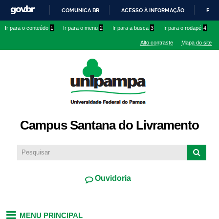
Pular
COMUNICA BR
ACESSO À INFORMAÇÃO
PART
para o
IR
Ir para o conteúdo
1
Ir para o menu
2
Ir para a busca
3
Ir para o rodapé
4
conteúdo
PARA
principal
Alto contraste
Mapa do site
O
CONTEÚDO
Campus Santana do Livramento
Ouvidoria
MENU PRINCIPAL