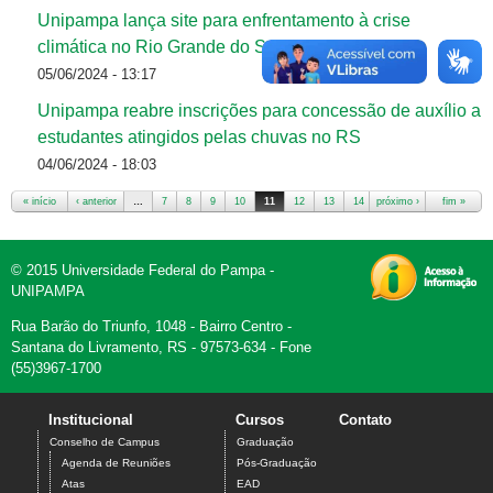
Unipampa lança site para enfrentamento à crise
climática no Rio Grande do Sul
05/06/2024 - 13:17
Unipampa reabre inscrições para concessão de auxílio a
estudantes atingidos pelas chuvas no RS
04/06/2024 - 18:03
« início
‹ anterior
…
7
8
9
10
11
12
13
14
próximo ›
15
…
fim »
Páginas
© 2015 Universidade Federal do Pampa -
UNIPAMPA
Rua Barão do Triunfo, 1048 - Bairro Centro -
Santana do Livramento, RS - 97573-634 - Fone
(55)3967-1700
Institucional
Cursos
Contato
Conselho de Campus
Graduação
Agenda de Reuniões
Pós-Graduação
Atas
EAD