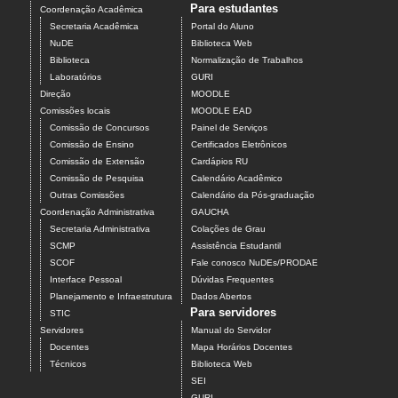
Para estudantes
Coordenação Acadêmica
Secretaria Acadêmica
Portal do Aluno
NuDE
Biblioteca Web
Biblioteca
Normalização de Trabalhos
Laboratórios
GURI
Direção
MOODLE
Comissões locais
MOODLE EAD
Comissão de Concursos
Painel de Serviços
Comissão de Ensino
Certificados Eletrônicos
Comissão de Extensão
Cardápios RU
Comissão de Pesquisa
Calendário Acadêmico
Outras Comissões
Calendário da Pós-graduação
Coordenação Administrativa
GAUCHA
Secretaria Administrativa
Colações de Grau
SCMP
Assistência Estudantil
SCOF
Fale conosco NuDEs/PRODAE
Interface Pessoal
Dúvidas Frequentes
Planejamento e Infraestrutura
Dados Abertos
Para servidores
STIC
Servidores
Manual do Servidor
Docentes
Mapa Horários Docentes
Técnicos
Biblioteca Web
SEI
GURI