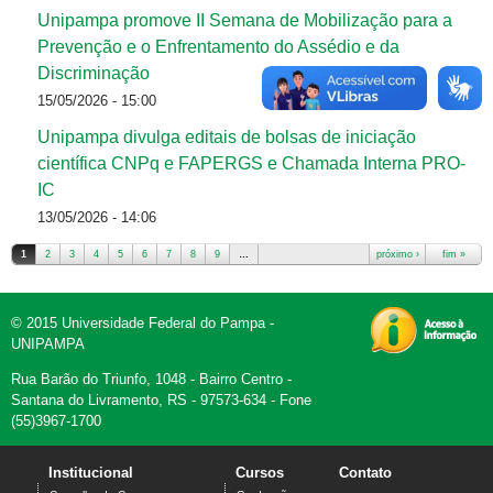
Unipampa promove II Semana de Mobilização para a
Prevenção e o Enfrentamento do Assédio e da
Discriminação
15/05/2026 - 15:00
Unipampa divulga editais de bolsas de iniciação
científica CNPq e FAPERGS e Chamada Interna PRO-
IC
13/05/2026 - 14:06
1
2
3
4
5
6
7
8
9
…
próximo ›
fim »
Páginas
© 2015 Universidade Federal do Pampa -
UNIPAMPA
Rua Barão do Triunfo, 1048 - Bairro Centro -
Santana do Livramento, RS - 97573-634 - Fone
(55)3967-1700
Institucional
Cursos
Contato