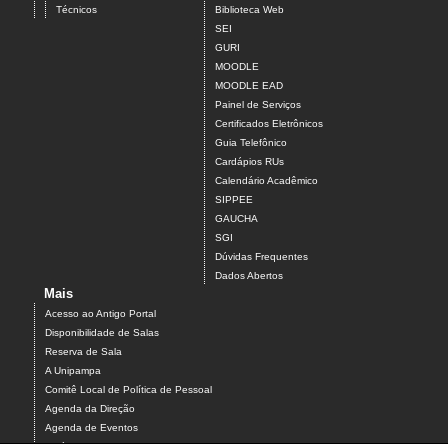
Técnicos
Biblioteca Web
SEI
GURI
MOODLE
MOODLE EAD
Painel de Serviços
Certificados Eletrônicos
Guia Telefônico
Cardápios RUs
Calendário Acadêmico
SIPPEE
GAUCHA
SGI
Dúvidas Frequentes
Dados Abertos
Mais
Acesso ao Antigo Portal
Disponibilidade de Salas
Reserva de Sala
A Unipampa
Comitê Local de Política de Pessoal
Agenda da Direção
Agenda de Eventos
Estágios