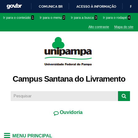
Pular
COMUNICA BR
ACESSO À INFORMAÇÃO
PART
para o
IR
Ir para o conteúdo
1
Ir para o menu
2
Ir para a busca
3
Ir para o rodapé
4
conteúdo
PARA
principal
Alto contraste
Mapa do site
O
CONTEÚDO
Campus Santana do Livramento
Ouvidoria
MENU PRINCIPAL