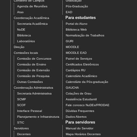
Conselho de Campus
Graduação
Agenda de Reuniões
Pós-Graduação
Atas
EAD
Para estudantes
Coordenação Acadêmica
Secretaria Acadêmica
Portal do Aluno
NuDE
Biblioteca Web
Biblioteca
Normalização de Trabalhos
Laboratórios
GURI
Direção
MOODLE
Comissões locais
MOODLE EAD
Comissão de Concursos
Painel de Serviços
Comissão de Ensino
Certificados Eletrônicos
Comissão de Extensão
Cardápios RU
Comissão de Pesquisa
Calendário Acadêmico
Outras Comissões
Calendário da Pós-graduação
Coordenação Administrativa
GAUCHA
Secretaria Administrativa
Colações de Grau
SCMP
Assistência Estudantil
SCOF
Fale conosco NuDEs/PRODAE
Interface Pessoal
Dúvidas Frequentes
Planejamento e Infraestrutura
Dados Abertos
Para servidores
STIC
Servidores
Manual do Servidor
Docentes
Mapa Horários Docentes