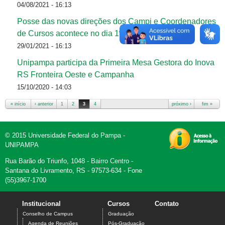
04/08/2021 - 16:13
Posse das novas direções dos Campi e Coordenadores
de Cursos acontece no dia 1º de fevereiro
29/01/2021 - 16:13
Unipampa participa da Primeira Mesa Gestora do Inova
RS Fronteira Oeste e Campanha
15/10/2020 - 14:03
« início
‹ anterior
1
2
3
4
próximo ›
fim »
Páginas
© 2015 Universidade Federal do Pampa -
UNIPAMPA
Rua Barão do Triunfo, 1048 - Bairro Centro -
Santana do Livramento, RS - 97573-634 - Fone
(55)3967-1700
Institucional
Cursos
Contato
Conselho de Campus
Graduação
Agenda de Reuniões
Pós-Graduação