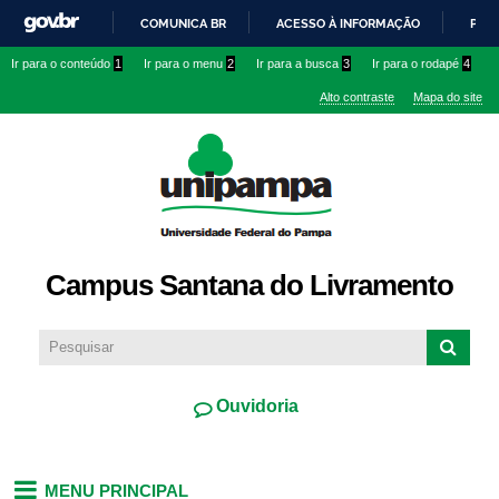
Pular
COMUNICA BR
ACESSO À INFORMAÇÃO
PART
para o
IR
Ir para o conteúdo
1
Ir para o menu
2
Ir para a busca
3
Ir para o rodapé
4
conteúdo
PARA
principal
Alto contraste
Mapa do site
O
CONTEÚDO
Campus Santana do Livramento
Ouvidoria
MENU PRINCIPAL