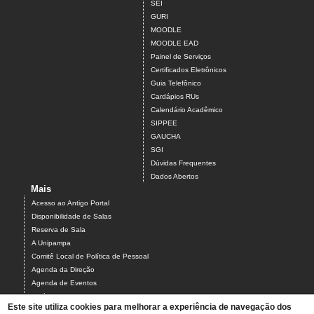
SEI
GURI
MOODLE
MOODLE EAD
Painel de Serviços
Certificados Eletrônicos
Guia Telefônico
Cardápios RUs
Calendário Acadêmico
SIPPEE
GAUCHA
SGI
Dúvidas Frequentes
Dados Abertos
Mais
Acesso ao Antigo Portal
Disponibilidade de Salas
Reserva de Sala
A Unipampa
Comitê Local de Política de Pessoal
Agenda da Direção
Agenda de Eventos
Estágios
Este site utiliza cookies para melhorar a experiência de navegação dos
Relatório de Gestão