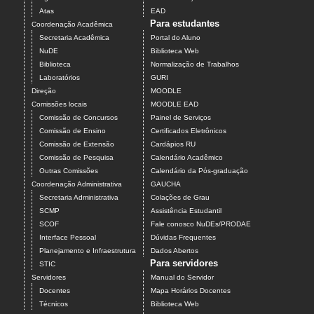
Atas
EAD
Para estudantes
Coordenação Acadêmica
Secretaria Acadêmica
Portal do Aluno
NuDE
Biblioteca Web
Biblioteca
Normalização de Trabalhos
Laboratórios
GURI
Direção
MOODLE
Comissões locais
MOODLE EAD
Comissão de Concursos
Painel de Serviços
Comissão de Ensino
Certificados Eletrônicos
Comissão de Extensão
Cardápios RU
Comissão de Pesquisa
Calendário Acadêmico
Outras Comissões
Calendário da Pós-graduação
Coordenação Administrativa
GAUCHA
Secretaria Administrativa
Colações de Grau
SCMP
Assistência Estudantil
SCOF
Fale conosco NuDEs/PRODAE
Interface Pessoal
Dúvidas Frequentes
Planejamento e Infraestrutura
Dados Abertos
Para servidores
STIC
Servidores
Manual do Servidor
Docentes
Mapa Horários Docentes
Técnicos
Biblioteca Web