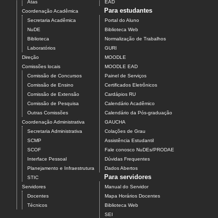
Atas
EAD
Para estudantes
Coordenação Acadêmica
Secretaria Acadêmica
Portal do Aluno
NuDE
Biblioteca Web
Biblioteca
Normalização de Trabalhos
Laboratórios
GURI
Direção
MOODLE
Comissões locais
MOODLE EAD
Comissão de Concursos
Painel de Serviços
Comissão de Ensino
Certificados Eletrônicos
Comissão de Extensão
Cardápios RU
Comissão de Pesquisa
Calendário Acadêmico
Outras Comissões
Calendário da Pós-graduação
Coordenação Administrativa
GAUCHA
Secretaria Administrativa
Colações de Grau
SCMP
Assistência Estudantil
SCOF
Fale conosco NuDEs/PRODAE
Interface Pessoal
Dúvidas Frequentes
Planejamento e Infraestrutura
Dados Abertos
Para servidores
STIC
Servidores
Manual do Servidor
Docentes
Mapa Horários Docentes
Técnicos
Biblioteca Web
SEI