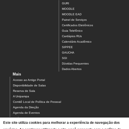
GURI
MOODLE
MOODLE EAD
Painel de Serviços
Certificados Eletrônicos
Guia Telefônico
Cardápios RUs
Calendário Acadêmico
SIPPEE
GAUCHA
SGI
Dúvidas Frequentes
Dados Abertos
Mais
Acesso ao Antigo Portal
Disponibilidade de Salas
Reserva de Sala
A Unipampa
Comitê Local de Política de Pessoal
Agenda da Direção
Agenda de Eventos
Estágios
Este site utiliza cookies para melhorar a experiência de navegação dos
Relatório de Gestão