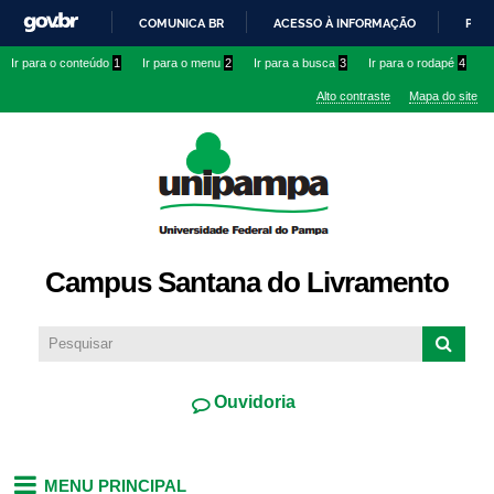
Pular
COMUNICA BR
ACESSO À INFORMAÇÃO
PART
para o
IR
Ir para o conteúdo
1
Ir para o menu
2
Ir para a busca
3
Ir para o rodapé
4
conteúdo
PARA
principal
Alto contraste
Mapa do site
O
CONTEÚDO
Campus Santana do Livramento
Ouvidoria
MENU PRINCIPAL