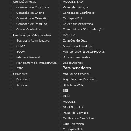
Comissões locais
MOODLE EAD
Comissão de Concursos
Painel de Serviços
Comissão de Ensino
Certificados Eletrônicos
Comissão de Extensão
Cardápios RU
Comissão de Pesquisa
Calendário Acadêmico
Outras Comissões
Calendário da Pós-graduação
Coordenação Administrativa
GAUCHA
Secretaria Administrativa
Colações de Grau
SCMP
Assistência Estudantil
SCOF
Fale conosco NuDEs/PRODAE
Interface Pessoal
Dúvidas Frequentes
Planejamento e Infraestrutura
Dados Abertos
Para servidores
STIC
Servidores
Manual do Servidor
Docentes
Mapa Horários Docentes
Técnicos
Biblioteca Web
SEI
GURI
MOODLE
MOODLE EAD
Painel de Serviços
Certificados Eletrônicos
Guia Telefônico
Cardápios RUs