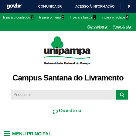
Pular
COMUNICA BR
ACESSO À INFORMAÇÃO
PART
para o
IR
Ir para o conteúdo
1
Ir para o menu
2
Ir para a busca
3
Ir para o rodapé
4
conteúdo
PARA
principal
Alto contraste
Mapa do site
O
CONTEÚDO
Campus Santana do Livramento
Ouvidoria
MENU PRINCIPAL